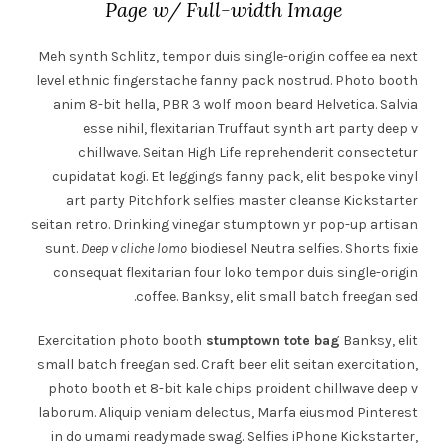
Page w/ Full-width Image
Meh synth Schlitz, tempor duis single-origin coffee ea next
level ethnic fingerstache fanny pack nostrud. Photo booth
anim 8-bit hella, PBR 3 wolf moon beard Helvetica. Salvia
esse nihil, flexitarian Truffaut synth art party deep v
chillwave. Seitan High Life reprehenderit consectetur
cupidatat kogi. Et leggings fanny pack, elit bespoke vinyl
art party Pitchfork selfies master cleanse Kickstarter
seitan retro. Drinking vinegar stumptown yr pop-up artisan
sunt.
Deep v cliche lomo
biodiesel Neutra selfies. Shorts fixie
consequat flexitarian four loko tempor duis single-origin
coffee. Banksy, elit small batch freegan sed.
Exercitation photo booth
stumptown tote bag
Banksy, elit
small batch freegan sed. Craft beer elit seitan exercitation,
photo booth et 8-bit kale chips proident chillwave deep v
laborum. Aliquip veniam delectus, Marfa eiusmod Pinterest
in do umami readymade swag. Selfies iPhone Kickstarter,