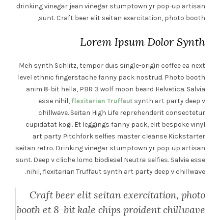
drinking vinegar jean vinegar stumptown yr pop-up artisan
sunt. Craft beer elit seitan exercitation, photo booth,
Lorem Ipsum Dolor Synth
Meh synth Schlitz, tempor duis single-origin coffee ea next
level ethnic fingerstache fanny pack nostrud. Photo booth
anim 8-bit hella, PBR 3 wolf moon beard Helvetica. Salvia
esse nihil,
flexitarian Truffaut
synth art party deep v
chillwave. Seitan High Life reprehenderit consectetur
cupidatat kogi. Et leggings fanny pack, elit bespoke vinyl
art party Pitchfork selfies master cleanse Kickstarter
seitan retro. Drinking vinegar stumptown yr pop-up artisan
sunt. Deep v cliche lomo biodiesel Neutra selfies. Salvia esse
nihil, flexitarian Truffaut synth art party deep v chillwave.
Craft beer elit seitan exercitation, photo
booth et 8-bit kale chips proident chillwave