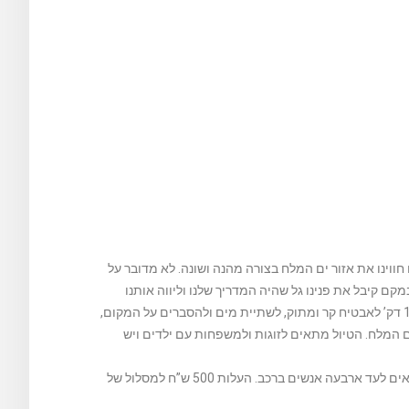
 חווינו את אזור ים המלח בצורה מהנה ושונה. לא מדובר על
מקם קיבל את פנינו גל שהיה המדריך שלנו וליווה אותנו
במהלך הטיול והיה מאוד אדיב וסבלני. במהלך הטיול הייתה עצירה בדרך של 15 דק’ לאבטיח קר ומתוק, לשתיית מים ולהסברים על המקום,
ם המלח. הטיול מתאים לזוגות ולמשפחות עם ילדים ויש
(1) טיול ברייזר- ברייזר יושבים אחד ליד השני ללא קסדות הנהיגה עם הגה. מתאים לעד ארבעה אנשים ברכב. העלות 500 ש”ח למסלול של