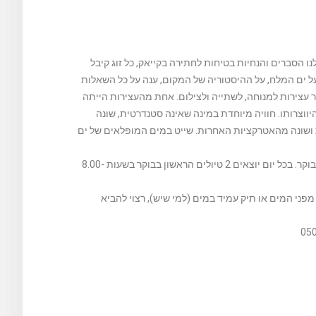
ו הסברים והנחיות בטיחות לחתירה בקייאק, כל זוג קיבל
על ים המלח, על ההיסטוריה של המקום, ענה על כל השאלות
ר עצירות למנוחה, לשתייה ולצילום. אחת מהעצירות הייתה
היווצרותו. חוויה מיוחדת במינה שאינה סטנדרטית, שונה
ית ושונה מהאטרקציות האחרות. שייט במים המופלאים של ים
טיולי הקייאקים של עופר יוצאים בכל יום בין רביעי אחר הצהריים ועד לראשון בבוקר. בכל יום יוצאים 2 טיולים הראשון בבוקר בשעות 8.00-
פלאפון מפני המים או תיק עמיד במים (למי שיש), רצוי להביא