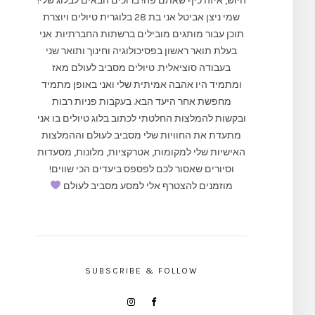
היוש, איזה כיף שאתם פה! ברוכים הבאים לבלוג שלי!
שמי ניצן אביטל אני בת 28 בלוגרית טיולים ויוצרת
תוכן עבור מותגים מובילים ברשתות החברתיות. אני
בעלת תואר ראשון בפסיכולוגיה וחינוך ותואר שני
בעבודה סוציאלית. טיולים מסביב לעולם מאז
ומתמיד היו אהבה אמיתית שלי ואני באופן מתמיד
מחפשת אחר היעד הבא. בעקבות פניות רבות
ובקשות להמלצות החלטתי לכתוב בלוג טיולים בו אני
מתעדת את החוויות שלי מסביב לעולם וההמלצות
האישיות שלי למקומות, אטרקציות, מלונות, מסעדות
וסיורים שאסור לכם לפספס ביעדים הכי שווים!
מוזמנים להצטרף אלי למסע מסביב לעולם
SUBSCRIBE & FOLLOW