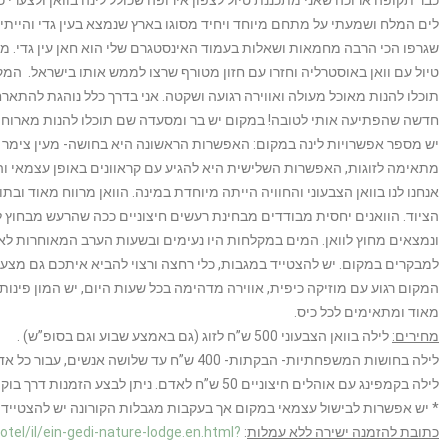
כבר תקופה ארוכה שאני מתכננת טיול לצפון אירופה שכולל לינה בוואן ולצערי 
לים המלח ושמעתי על מתחם מיוחד ויחיד מסוגו בארץ שנמצא בעין גדי והיית
שגרפו הכי הרבה מחמאות ושאלות בעמוד האינסטגרם שלי הוא חאן עין גדי. מדו
טיול עם וואן באוסטרליה וחזרו עם חזון מטורף שרצו לממש אותו בישראל. המק
תוכלו להנות מאוכל מעולה ואווירה רגועה ושקטה. אני בדרך כלל נוהגת להתאר
חדשה שהפתיעה אותי לטובה! במקום יש בר ומסעדה שם תוכלו להנות מארוחות
יש מספר אפשרויות לינה במקום: האפשרות הראשונה היא בחושה- מעין צימר ל
מתאימה לזוגות, האפשרות השלישית היא להגיע עם קראוונים באופן עצמאי ו
אנחנו לנו בוואן הצבעוני והחוויה הייתה מיוחדת במינה. הוואן מרווח מאוד וב
הציוד. הוואנים יחסית מבודדים מבחינת רעשים חיצוניים ככה שהרעש מבחוץ 
ונמצאים מחוץ לוואן. המים במקלחות היו נעימים ובשעות הערב המאוחרות לא 
למבקרים במקום. יש להצטייד במגבות, כלי רחצה ורצוי להביא איתכם גם מצע
המקום רגוע עם מוזיקה כיפית, אווירה מדהימה בכל שעות היום, יש המון פינות י
מאוד ומתאימים לכל כיס.
מחירים:
לילה בוואן הצבעוני 500 ש”ח לזוג (גם באמצע שבוע וגם בסופ”ש) .
לילה בחושות המשפחתיות- הבקתות- 400 ש”ח עד שלושה אנשים, עבור כל אדם נוסף עוד 100 ש”ח.
לילה בקמפינג עם אוהלים חיצוניים 50 ש”ח לאדם. ניתן לבצע הזמנות דרך בוקינג או הזמנה טלפוני.
* יש אפשרות לבישול עצמאי במקום אך בעקבות מגבלות הקורונה יש להצטייד ב
כתובת להזמנה ישירה ללא עמלות
:
tel/il/ein-gedi-nature-lodge.en.html?