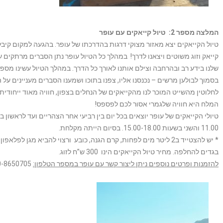
המלצה מספר 2: טיול קייאקים עם עופר
טיול הקייאקים יצא מאזור מצוקי דרגות בהדרכתו של עופר. בהגעה למקום קיבלנ
קייאק וזוג משוטים ויצאנו לדרך! במהלך כל הטיול עופר נתן הסברים מרתקים 
שלנו בידע רב ובהרחבה וצילם אותנו לאורך כל הדרך. במהלך הטיול עשינו מספ
בסמוך לבולען מרשים – נכנסנו אליו, צפנו בתוכו ושמענו הסברים מעניינים על 
לחלוטין מהשייט המוכר לנו מהקייאקים של הנחלים בצפון, חוויה מאוד ייחוד
המלח היא חוויה שלגמרי אסור לכם לפספס!
11.00 והשני בשעות 15.00-18.00. בסיום הייתה מקלחת.
* יש להצטייד ב2 ליטר מים לפחות, קרם הגנה, כובע ורצוי להביא מגן ל
בגדים להחלפה. מחיר טיול הקייאקים הינו 300 ש”ח לזוג.
להזמנות ופרטים נוספים ניתן ליצור קשר עם עופר במספר הטלפון:
050-8650705