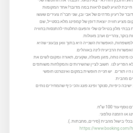
כרגע התכנון הזה לא ייצא לפועל. תכננתי את החופשה שלי
י חייבת להגיע לשם לראות במה מדובר! אחד המקומות
בר על רעיון מדהים של אבי ובן, שני חבר’ה צעירים שעשו
ום מציע חוויה יוצאת דופן של קמפינג מלא בסטייל, שם
ח בבתי מלון בטיולים שלי והפעם החלטתי להתנסות בחוויה
 בוקר, צהריים וערב מעולות.
משפחות, האפשרות השנייה היא בתוך וואן צבעוני שהיא
האפשרות הרביעית לינה באוהלים.
תוכו מיטה נוחה, מזגן מעולה, שקעים, תאורה ומקום לשים את
לא הפריע לנו. חשוב לציין שהשירותים והמקלחות משותפים
היו תורים. יש חנייה חופשית במקום ואינטרנט חופשי
ים מהבית.
שיבה כיפיות, סנוקר ופינג פונג והכי כיף שהמחירים נוחים
כלי בישול מהבית (סירים, מחבתות..).
https://www.booking.com/ho