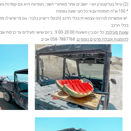
(2) טיול בטרקטורון זוגי- יושבים אחר מאחורי השני, הנסיעה היא עם קסדות והנהיגה עם כידון. העלות 400 ש”ח למסלול של שעה.
* 150 ש”ח תוספת עבור כל חצי שעה נוספת.
יש אפשרות לנהיגה עצמאית בכלי הרכב (לבעלי רישיון בלבד- גם מי שיש לו מלוו
בכלי הרכב.
שעות פעילות:
כל יום בין השעות 9.00-20.00 . ביום שישי פעילים עד כניסת שבת וביום שבת לא פעילים.
להזמנות וקבלת פרטים נוספים:
058-7887768 אביב