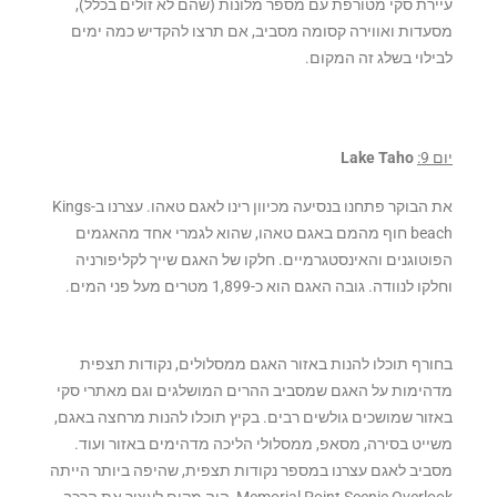
עיירת סקי מטורפת עם מספר מלונות (שהם לא זולים בכלל),
מסעדות ואווירה קסומה מסביב, אם תרצו להקדיש כמה ימים
לבילוי בשלג זה המקום.
יום 9:
Lake Taho
את הבוקר פתחנו בנסיעה מכיוון רינו לאגם טאהו. עצרנו ב-Kings
beach חוף מהמם באגם טאהו, שהוא לגמרי אחד מהאגמים
הפוטוגנים והאינסטגרמיים. חלקו של האגם שייך לקליפורניה
וחלקו לנוודה. גובה האגם הוא כ-1,899 מטרים מעל פני המים.
בחורף תוכלו להנות באזור האגם ממסלולים, נקודות תצפית
מדהימות על האגם שמסביב ההרים המושלגים וגם מאתרי סקי
באזור שמושכים גולשים רבים. בקיץ תוכלו להנות מרחצה באגם,
משייט בסירה, מסאפ, ממסלולי הליכה מדהימים באזור ועוד.
מסביב לאגם עצרנו במספר נקודות תצפית, שהיפה ביותר הייתה
Memorial Point Scenic Overlook, היה מקום לעצור את הרכב