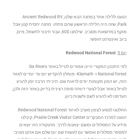
הגענו ללילה אחד במחנה הבא שלנו, Ancient Redwood RV
Park, שזה היה הלילה הראשון שהם פתחו. מחנה יחסית קטן אבל
מוקף במדשאות מסביב. שילמנו 60$, עבור חיבור לחשמל, מים,
ביוב ואינטרנט חופשי.
יום 5
:
Redwood National Forest
לפי התכנון המקורי היינו אמורים לטייל באזור Six Rivers
National forest ו- Klamath- מומלץ להקדיש יום עד יומיים לאזור
הזה, יש המון מקומות יפים לראות שם. חיכיתי הרבה זמן להגיע
לטיול באזור אבל לצערי דווחה סופה רצינית בדיוק באזור הזה ולכן,
העדפנו לא להגיע לשם ולשנות כיוון.
החלטנו לנסוע לצפון מערב לאיזור Redwood National Forest.
הגענו למרכז המבקרים Prairie Creek Visitor Center, קיבלנו
מידע על המסלולים ומשם יצאנומ לדרך. מהנקודה הזו יוצאים
למספר מסלולים ואפשר גם לעשות שם יום שלם אם אתם מטיבי