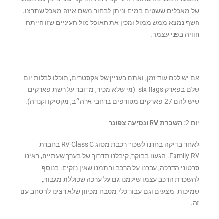
של מאכלים ששטים במים וניתן לבחור משם איזה מאכל שתרצו.
השף נמצא ממש ממול ומכין את האוכל מול העיניים שזו הייתה
חוויה בפני עצמה.
אם יש לכם עוד זמן, ואתם בעניין של אקסטרים, תוכלו לבלות יום
שלם בפארק six flags (מי שלא מכיר, מדובר על רשת פארקים
שיש להם 27 פארקים מטורפים ברחבי ארה״ב, מקסיקו וקנדה).
יום 2:
השכרת RV ונסיעה צפונה
לאחר בדיקה בחרנו לשכור רכבת מסוג RV Class C בחברת
Family RV. הגענו בבוקר, קיבלנו תדרוך של בערך שעתיים, ראינו
סרטוני הדרכה, עברנו על הרכב וחתמנו שאין נזקים. בנוסף
להשכרת הרכב עצמו שילמנו גם על ערכה שכוללת מגבות,
שמיכות ומצעים וגם עבור כלי מטבח מכיוון שלא רצינו להסחב עם
זה.