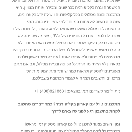
ישראלית לשעבר, מדברת עברית, אנגלית וספרדית, היא חברה של
המשפחה וגרה בקליפורניה כבר שנים ומכירה אותה מצויין. היא
מתכננת ובונה מסלולים בכל קליפורניה ויש לה ידע בקארוונים,
שזה היה חשוב לא פחות במיוחד למי שאין ידע בזה. תמי
התאימה לנו מסלול מושלם שמותאם למזג האוויר, ולרצונות שלנו
ועזרה לנו לסגור את כל החניונים של הRV, משימה שהייתה לא
פשוטה בכלל, בעיקר שסגרנו את הטיול ממש ברגע האחרון ולא
היה לנו מושג מאיפה להתחיל לחפש! הכבישים והנופים בדרך היו
מדהימים לא פחות ולא אכזבו אותנו! אם זה טיול ראשון שלכם
בקארוון לא הייתי מוותרת על הכוונה ובניית מסלול, וגם אם אתם
מעוניינים להספיק ולראות כמה שיותר ואת המקומות הכי
מרכזיים וחשובים תמי היא לגמרי הכתובת בשבילכם.
ניתן ליצור קשר עם תמי בווצאפ: 8218631(408) 1+
מתכננים טויל עם קארוון בקליפורניה? כמה דברים שחשוב
לקחת בחשבון רגע לפני שיוצאים לדרך:
זמן-
חשוב מאוד לתכנן טיול עם קארוון מספיק זמן מראש!
תצטרכו כל לילה במהלך הטיול למצוא חניון ולהזמין בו מקום