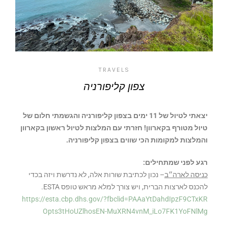
TRAVELS
צפון קליפורניה
יצאתי לטיול של 11 ימים בצפון קליפורניה והגשמתי חלום של
טיול מטורף בקארוון! חזרתי עם המלצות לטיול ראשון בקארוון
והמלצות למקומות הכי שווים בצפון קליפורניה.
רגע לפני שמתחילים:
כניסה לארה״ב
– נכון לכתיבת שורות אלה, לא נדרשת ויזה בכדי
להכנס לארצות הברית, ויש צורך למלא מראש טופס ESTA.
https://esta.cbp.dhs.gov/?fbclid=PAAaYtDahdIpzF9CTxKR
Opts3tHoUZlhosEN-MuXRN4vnM_iLo7FK1YoFNlMg