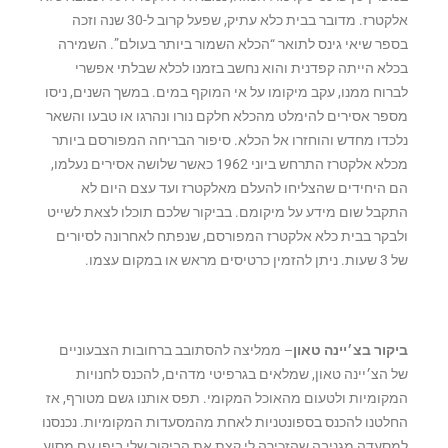
אלקטרז. מדובר בבית כלא עתיק, שפעל קרוב ל-30 שנה וזכה
בספר שיאי גינס לתואר “הכלא השמור ביותר בעולם”.
השמירה
בכלא הייתה קפדנית והוא נחשב בזמנו לכלא שבלתי אפשרי
לברוח ממנו, עקב מיקומו על אי המוקף במים. במשך השנים, ניסו
מספר אסירים להימלט מהכלא חלקם נורו ונהרגו או טבעו והשאר
נלכדו מחדש והוחזרו אל הכלא. סיפור הבריחה המפורסם ביותר
מכלא אלקטרז התרחש ביוני 1962 כאשר שלושה אסירים נעלמו,
הם היחידים שהצליחו להעלם מאלקטרז ועד עצם היום לא
התקבל שום מידע על מיקומם. בביקור שלכם תוכלו לצאת לשייט
ולבקר בבית
כלא אלקטרז המפורסם, שנפתח לאחרונה לסיורים
של 3 שעות. ניתן להזמין כרטיסים מראש או במקום עצמו.
ביקור בצ׳יינה טאון
– ממליצה להסתובב ברחובות הצבעוניים
של הצ׳יינה טאון, שמלאים בגרפיטי מדהים, להכנס לחנויות
המקומיות ולטעום מהאוכל המקומי. תפס אותנו גשם מטורף, אז
החלטנו להכנס בספונטניות לאחת מהמסעדות המקומיות. נכנסנו
למסעדה מגניבה שהזכירה לי קצת את הביקור שלי ביפן עם מסוע