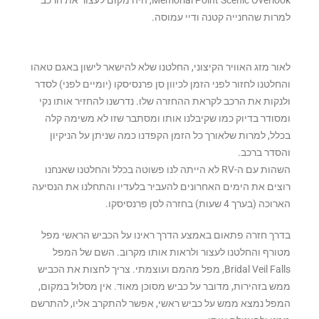
למרות שהחנייה קטנה ודיי עמוסה.
לאור מזג האוויר הקיצוני, החלטנו שלא להישאר לישון באגם טאהו
והחלטנו לחזור לפני הזמן לכיוון סן פרנסיסקו (יומיים לפני) לסדר
ולנקות את הרכב לקראת ההחזרה שלו. נדרשנו להחזיר אותו נקי
ומסודר בדיוק כמו שקיבלנו אותו ומסתבר שזו לא משימה קלה
בכלל, למרות שלאורך כל הזמן הקפדנו כמה שניתן על הניקיון
והסדר ברכב.
השהות עם ה-RV לא הייתה לנו פשוטה בכלל והחלטנו שאנחנו
רוצים את הימים האחרונים להעביר בלעדיו והתחלנו את הנסיעה
הארוכה (בערך 4 שעות) בחזרה לסן פרנסיסקו.
בדרך חזרה פתאום באמצע הדרך ראינו על הכביש הראשי מפל
מטורף והחלטנו לעצור ולראות אותו מקרוב. השם של המפל
Bridal Veil Falls, מפל מהמם ועוצמתי. צריך לחצות את הכביש
ממש בזהירות, מדובר על כביש מסוכן מאוד. אין מסלול במקום,
המפל נמצא ממש על כביש ראשי, אפשר להתקרב אליו, להתרשם