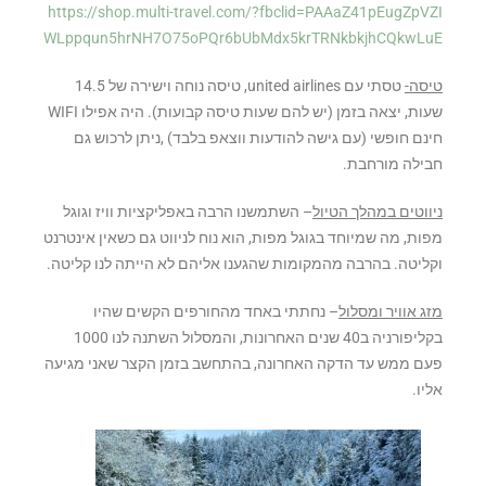
https://shop.multi-travel.com/?fbclid=PAAaZ41pEugZpVZI
WLppqun5hrNH7O75oPQr6bUbMdx5krTRNkbkjhCQkwLuE
טיסה-
טסתי עם united airlines, טיסה נוחה וישירה של 14.5
שעות, יצאה בזמן (יש להם שעות טיסה קבועות). היה אפילו WIFI
חינם חופשי (עם גישה להודעות ווצאפ בלבד) ,ניתן לרכוש גם
חבילה מורחבת.
ניווטים במהלך הטיול
– השתמשנו הרבה באפליקציות וויז וגוגל
מפות, מה שמיוחד בגוגל מפות, הוא נוח לניווט גם כשאין אינטרנט
וקליטה. בהרבה מהמקומות שהגענו אליהם לא הייתה לנו קליטה.
מזג אוויר ומסלול
– נחתתי באחד מהחורפים הקשים שהיו
בקליפורניה ב40 שנים האחרונות, ‏והמסלול השתנה לנו 1000
פעם ממש עד הדקה האחרונה, בהתחשב בזמן הקצר שאני מגיעה
אליו.