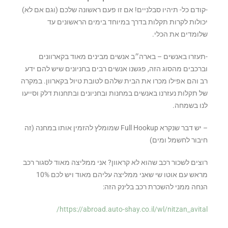
-קודם כל- תיהיו סבלניים! אם זו פעם ראשונה שלכם (וגם אם לא)
יכולות לקרות תקלות בדרך במיוחד בימים הראשונים עד
שלומדים את הכלי.
-תעזרו באנשים – בארה״ב אנשים מבינים מאוד בקארוונים
וברכבים מהסוג הזה, פגשנו אנשים רבים בחניונים שיש להם ידע
רב והם אפילו מכרו את הבית שלהם לטובת טיול בקארוון. במקרה
של תקלות נעזרנו באנשים במחנות ובחניונים ובתחנות דלק וסייעו
לנו בשמחה.
– יש דבר שנקרא Full Hookup שמומלץ להזמין אותו במחנה (זה
חיבור לחשמל ומים)
רוצים לשכור רכב שהוא לא קראוון? אני ממליצה מאוד לסגור רכב
מראש עם אוטו שי שאני ממליצה עליהם מאוד ויש לכם 10%
הנחה ממני להשכרת רכב בלינק הזה:
https://abroad.auto-shay.co.il/wl/nitzan_avital/