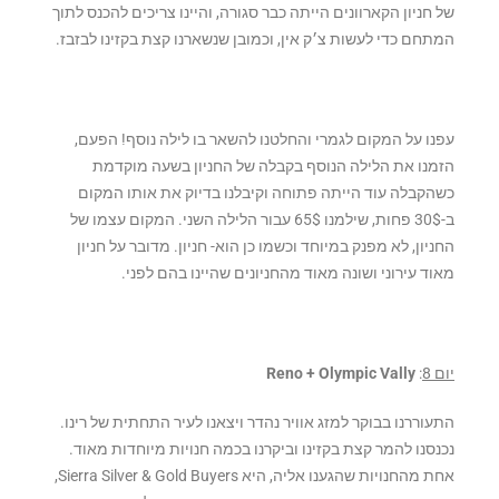
של חניון הקארוונים הייתה כבר סגורה, והיינו צריכים להכנס לתוך
המתחם כדי לעשות צ׳ק אין, וכמובן שנשארנו קצת בקזינו לבזבז.
עפנו על המקום לגמרי והחלטנו להשאר בו לילה נוסף! הפעם,
הזמנו את הלילה הנוסף בקבלה של החניון בשעה מוקדמת
כשהקבלה עוד הייתה פתוחה וקיבלנו בדיוק את אותו המקום
ב-30$ פחות, שילמנו 65$ עבור הלילה השני. המקום עצמו של
החניון, לא מפנק במיוחד וכשמו כן הוא- חניון. מדובר על חניון
מאוד עירוני ושונה מאוד מהחניונים שהיינו בהם לפני.
יום 8
:
Reno + Olympic Vally
התעוררנו בבוקר למזג אוויר נהדר ויצאנו לעיר התחתית של רינו.
נכנסנו להמר קצת בקזינו וביקרנו בכמה חנויות מיוחדות מאוד.
אחת מהחנויות שהגענו אליה, היא Sierra Silver & Gold Buyers,