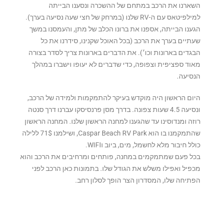
השארנו את הרכב במתחם של ההשכרה ונסענו הבייתה
למילפיטאס עם ה-RV שלנו (במרחק של חצי שעה נסיעה בערך).
הגענו הבייתה, אספנו את ברונו הכלב של מתן, והעמסנו במשך
שעתיים בערך את הרכב (בכל האוכל שקנינו, סידרנו את כל
הבגדים בארונות וכו׳). את הדברים בארונות צריך לסדר בצורה
מאוד ספציפית וצפופה, כדי שדברים לא יעופו וישברו במהלך
הנסיעה.
היום הראשון היה מוקדש בעיקר להתמקמות ולמידה של הרכב,
ונסיעה 4.5 שעות צפונה. בדרך מסן פרנסיסקו עברנו דרך סנטה
רוזה ומנדוסינו עד שהגענו למחנה הראשון שלנו. המחנה הראשון
שהתמקמנו בו הוא Caspar Beach RV Park, ושילמנו 71$ ללילה
כולל חיבור מלא לחשמל, מים, ביוב וWIFI.
בכל פעם שמתמקמים במחנה, פותחים ומרחיבים את הרכב והוא
מכפיל ואפילו משלש את הגודל שלו. בתמונות כאן הרכב לפני
הפתיחה שלו, המסדרון הצר הופך לסלון רחב.