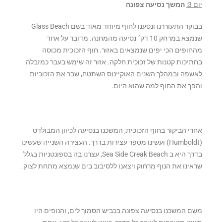
יום 3:
המשך נסיעה צפונה
בבוקר התעוררנו ונסענו לחוף מיוחד מאוד בשם Glass Beach
שנמצא במרחק 10 דק׳ נסיעה מהמחנה. מדובר על אחד
מהחופים הכי יפים שנמצאים באזור. חוף הזכוכית מכוסה
בחתיכות קטנות של זכוכית חלקה. אזור זה שימש בעבר כמזבלה
לאשפה ובמהלך השנים האוקיינוס השתטח, שבר את הזכוכיות
והפך את החוף למה שהוא היום.
אחרי הביקור בחוף הזכוכית, המשכנו בנסיעה לכיוון המבולדט
(Humboldt) ועשינו מספר עצירות בדרך. העצירה השנייה שעשינו
בדרך היא ב Sea Side Creak Beach, עצרנו בה בספונטניות בגלל
שראינו את הנוף מרחוק ויצאנו ללסיבוב בים שנמצא מתחת לצוק.
משם המשכנו בנסיעה צפונה בכביש הסמוך לים, והנופים היו