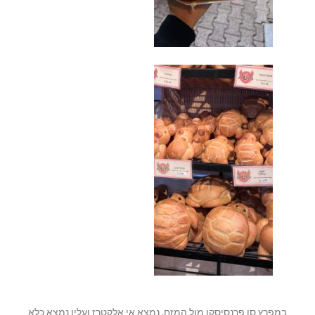
במפרץ סן פרנסיסקו מול המזח, נמצא אי אלקטרז ועליו נמצא כלא