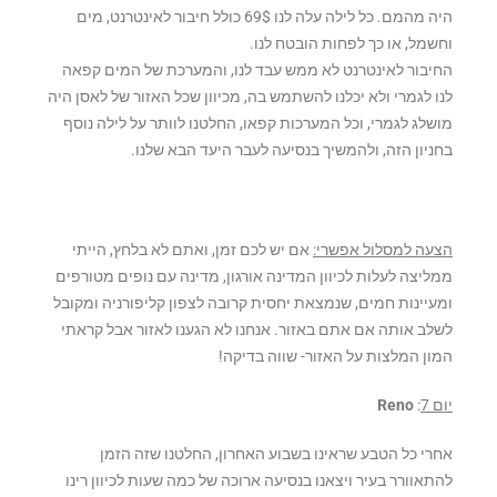
היה מהמם. כל לילה עלה לנו 69$ כולל חיבור לאינטרנט, מים
וחשמל, או כך לפחות הובטח לנו.
החיבור לאינטרנט לא ממש עבד לנו, והמערכת של המים קפאה
לנו לגמרי ולא יכלנו להשתמש בה, מכיוון שכל האזור של לאסן היה
מושלג לגמרי, וכל המערכות קפאו, החלטנו לוותר על לילה נוסף
בחניון הזה, ולהמשיך בנסיעה לעבר היעד הבא שלנו.
הצעה למסלול אפשרי:
אם יש לכם זמן, ואתם לא בלחץ, הייתי
ממליצה לעלות לכיוון המדינה אורגון, מדינה עם נופים מטורפים
ומעיינות חמים, שנמצאת יחסית קרובה לצפון קליפורניה ומקובל
לשלב אותה אם אתם באזור. אנחנו לא הגענו לאזור אבל קראתי
המון המלצות על האזור- שווה בדיקה!
יום 7
:
Reno
אחרי כל הטבע שראינו בשבוע האחרון, החלטנו שזה הזמן
להתאוורר בעיר ויצאנו בנסיעה ארוכה של כמה שעות לכיוון רינו