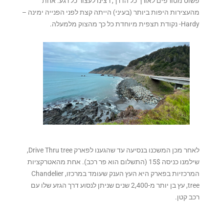
פשוט מטורפים לאורך כל הדרך, רצינו לעצור כל רגע. אחת
מהעצירות היפות ביותר (בעיני) הייתה קצת לפני הפנייה ימינה –
Hardy- נקודת תצפית מיוחדת כל כך מהצוק מלמעלה.
לאחר מכן המשכנו בנסיעה עד שהגענו לפארק Drive Thru tree,
שילמנו כניסה 15$ (התשלום הוא פר רכב). אחת מהאטרקציות
המרכזיות בפארק היא העץ הענק שעומד במרכזו, Chandelier
tree, עץ בן יותר מ-2,400 שנים שניתן לנסוע דרך הגזע שלו עם
רכב קטן.