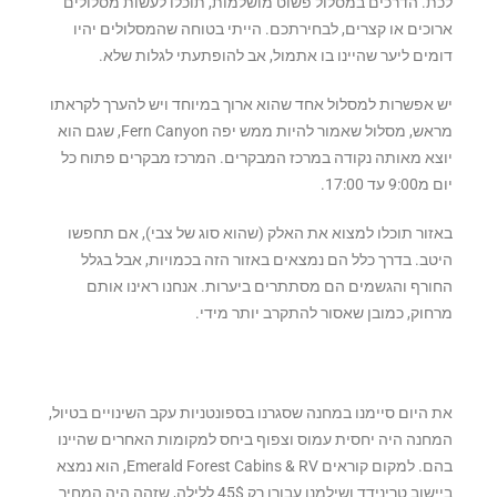
לכת. הדרכים במסלול פשוט מושלמות, תוכלו לעשות מסלולים
ארוכים או קצרים, לבחירתכם. הייתי בטוחה שהמסלולים יהיו
דומים ליער שהיינו בו אתמול, אב להופתעתי לגלות שלא.
יש אפשרות למסלול אחד שהוא ארוך במיוחד ויש להערך לקראתו
מראש, מסלול שאמור להיות ממש יפה Fern Canyon, שגם הוא
יוצא מאותה נקודה במרכז המבקרים. המרכז מבקרים פתוח כל
יום מ9:00 עד 17:00.
באזור תוכלו למצוא את האלק (שהוא סוג של צבי), אם תחפשו
היטב. בדרך כלל הם נמצאים באזור הזה בכמויות, אבל בגלל
החורף והגשמים הם מסתתרים ביערות. אנחנו ראינו אותם
מרחוק, כמובן שאסור להתקרב יותר מידי.
את היום סיימנו במחנה שסגרנו בספונטניות עקב השינויים בטיול,
המחנה היה יחסית עמוס וצפוף ביחס למקומות האחרים שהיינו
בהם. למקום קוראים Emerald Forest Cabins & RV, הוא נמצא
ביישוב טרינידד ושילמנו עבורו רק 45$ ללילה, שזהה היה המחיר