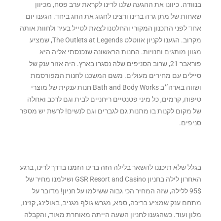
בנוודה. כיוונו את ההגעה שלנו לרינו לקראת ערב פסח, מכיוון
שאחות של מתן גרה ברינו ורצינו לחגוג את החג ביחד. הגענו יום
אחד לפני התכנון המקורי והחלטנו לצאת לטייל בעיר ולחוות אותה
מקרוב. הגענו לקניון אווטלט The Outlets at Legends, שמציע
מגוון מותגים וחנויות. החנות הראשונה שנכנסתי אליה היא
פוראבר 21, שרוב הסניפים שלה נסגרו בארץ. היה אזור ענק של
סיילים עם מחירים מעולים. משם המשכנו לחנות המפורסמת
ושווה בארה״ב Bath and Body Works חנות ענקית של מוצרי
טיפוח, קרמים, כל מיני פטנטיים ריחניים לבית וגם לרכב ואחלה
של מקום לקנות בו מתנות גם לגברים וגם לנשים! לרשת יש מספר
סניפים.
בגלל שלא תיכננו להשאר בלילה הזה ברינו הזמנו בדרך לרינו, ברגע
האחרון לילה בחניון GSR Resort and Casino ושילמנו מחיר של
95$ ללילה, שזה המחיר הכי גבוה ששילמו על חניון! מדובר על
מתחם ענק שמציע בריכה, ספא, מגרש גולף מגניב, באולינג, קזינו,
מלון ועוד. כשהגענו לחניון השעה הייתה מאוחרת מאוד, והקבלה