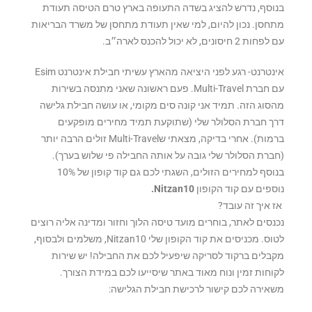
בנוסף, נדרש להציג בשדה התעופה בארץ טרם הטיסה תעודת
מתחסן. נכון להיום, למי שאין תעודת מתחסן של משרד הבריאות
עם לפחות 2 חיסונים, לא יכול להכנס לארה״ב.
אינטרנט- רגע לפני היציאה מהארץ עשיתי חבילת אינטרנט Esim
עם חברת Multi-Travel. פעם ראשונה שאני מתנסה בשירות
מהסוג הזה. תמיד אני קונה סים מקומי, או עושה חבילת גלישה
דרך חברת הסלולר שלי (שתוקעת תמיד מחירים מופקעים
ברמות). אחרי בדיקה, מצאתי שMulti-Travel זולים הרבה יותר
(חברת הסלולר שלי גובה על אותה החבילה פי שלוש בערך).
בנוסף למחירים הזולים, השגתי לכם גם קוד קופון של 10%
נוספים עם קוד הקופון
Nitzan10.
אז איך זה עובד?
נכנסים לאתר, בוחרים מועד טיסה הלוך וחזור ומדינה אליה רוצים
לטוס. מכניסים את קוד הקופון שלי Nitzan10, משלמים ולבסוף,
מקבלים ברקוד לסריקה שיפעיל לכם את החבילה! יש שירות
לקוחות זמין ונוח מאוד באתר שיסייעו לכם במידת הצורך.
משאירה לכם קישור לרכישת חבילת הגלישה: