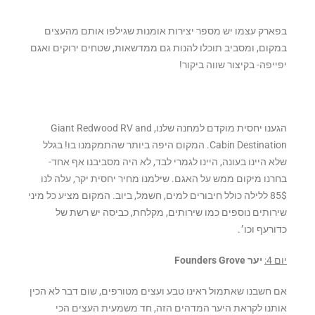
בפארק עצמו יש מספר יצירות אומנות שגילפו אותם מהעצים
במקום, ומסביב תוכלו להנות גם ממדשאות, שטחים ירוקים ואגם
יפייפה- בקיצור שווה ביקור!
הגענו יחסית מוקדם למחנה שלנו, Giant Redwood RV and
Cabin Destination. המקום היפה ביותר שהתמקמנו בו! בגלל
שלא היינו בעונה, היינו לגמרי לבד, לא היה מסביבנו אף אחד-
בחרנו מיקום ממש על האגם. שילמנו מחיר יחסית יקר, עלה לנו
85$ ללילה כולל חיבורים למים, חשמל, ביוב. המקום מציע כל מיני
שירותים נוספים כמו שירותים, מקלחת, כביסה יש רשת של
כדורעף וכו׳.
יום 4:
יער Founders Grove
אם חשבנו שאתמול ראינו טבע ועצים מטורפים, שום דבר לא הכין
אותנו לקראת היער המדהים הזה, חד משמעית העצים הכי