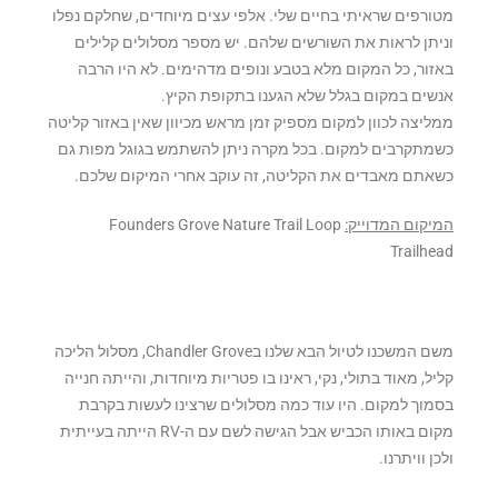
מטורפים שראיתי בחיים שלי. אלפי עצים מיוחדים, שחלקם נפלו
וניתן לראות את השורשים שלהם. יש מספר מסלולים קלילים
באזור, כל המקום מלא בטבע ונופים מדהימים. לא היו הרבה
אנשים במקום בגלל שלא הגענו בתקופת הקיץ.
ממליצה לכוון למקום מספיק זמן מראש מכיוון שאין באזור קליטה
כשמתקרבים למקום. בכל מקרה ניתן להשתמש בגוגל מפות גם
כשאתם מאבדים את הקליטה, זה עוקב אחרי המיקום שלכם.
המיקום המדוייק:
Founders Grove Nature Trail Loop
Trailhead
משם המשכנו לטיול הבא שלנו בChandler Grove, מסלול הליכה
קליל, מאוד בתולי, נקי, ראינו בו פטריות מיוחדות, והייתה חנייה
בסמוך למקום. היו עוד כמה מסלולים שרצינו לעשות בקרבת
מקום באותו הכביש אבל הגישה לשם עם ה-RV הייתה בעייתית
ולכן וויתרנו.