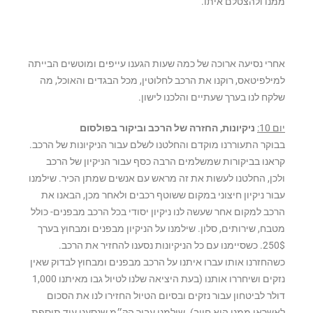
ממנו ולהצטלם איתו.
אחרי נסיעה ארוכה של כמה שעות הגענו עייפים ומוטשים הבייתה
למילפיטאס, רוקנו את הרכב לחלוטין, מכל הבגדים והאוכל, מה
שלקח לנו בערך שעתיים והלכנו לישון.
יום 10:
ניקיונות, החזרה של הרכב וביקור בפולסום
בבוקר התעוררנו מוקדם והחלטנו לשלם עבור הניקיונות של הרכב.
קראנו בביקורות שמשלמים הרבה כסף עבור הניקיון של הרכב
ולכן, החלטנו לעשות את זה מראש עם אנשים שמתן הכיר. שילמנו
עבור ניקיון חיצוני במקום ששוטף רכבים ולאחר מכן, הבאנו את
הרכב למקום אחר שעשה לנו ניקיון יסודי בכל הרכב מבפנים- כולל
מטבח, שירותים, סלון. שילמנו על הניקיון מבפנים ומבחוץ בערך
250$. כשסיימנו עם כל הניקיונות נסענו להחזיר את הרכב.
כשהחזרנו אותו עברו איתנו על הרכב מבפנים ומבחוץ לבדוק שאין
נזקים ושיחררו אותנו (בעת היציאה שלנו לטיול גבו מאיתנו 1,000
דולר לביטחון עבור נזקים ובסיום הטיול החזירו לנו את הסכום
לאשראי ממנו הוא חויב). שילמנו עבור הק״מ שנסענו עוד תוספת