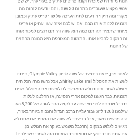
חנות מיוחדת שמוכרת וקונה פריטים עתיקים בעלי ערך. יש שם
אנשי מקצוע שעובדים בתחום 30 שנה , והם יודעים לזהות מה
מקורי ומה חיקוי ויודעים לתת הערכה של שווי פריט עתיק וכמובן
מוכנים לקנות אותו מכם. אם יש לכם איזה שעון עתיק או פריט
מיוחד שתמיד תהיתם כמה הוא שווה והייתם רוצים למכור אותו-
זה המקום להביא אותו. התמונה המצורפת היא תמונה מהחזית
של החנות.
לאחר מכן, יצאנו בנסיעה של שעה לכיוון Olympic Valley, תיכננו
לעשות את המסלול Shirley Lake Trail, אבל נחשו מה? הכל היה
מושלג לגמרי וחסום ולא התאפשר לנו לעשות את המסלול. שנינו
תוכניות, כבר הגענו למקום אחרי הנסיעה, אז החלטנו לעלות
ברכבל שנפתח לפני חצי שנה עד לקצה ההר לגובה של 8,200 רגל.
שילמנו 120$ לזוג עבור עלייה ברכב הגדול והגבוה ביותר באזור,
היה מרשים מאוד, אבל בדיעבד לא שווה את המחיר אם אתם לא
מגיעים לגלוש במקום (הרכבל משמש בעיקר את הגולשים).
אם אתם חובבי סקי או סנואובורד המקום הזה לגמרי בשבילכם!