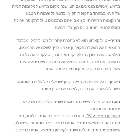
מראש (אנשים מזמינים גם חצי שנה מקום מראש למקומות חנייה
של הRV במיוחד בתקופת הקיץ, ובדגש על שמורות הטבע
והמקומות התיירותיים). אם אתם מתכננים טיול לתקופה ארוכה
תוכלו להזמין חניונים גם תוך כדי תנועה.
מחיר
– טיול קארוון הוא לא בהכרח יותר זול מטיול רגיל. מבלבד
ההוצאות של השכרת הקארוון עצמו, צריך לשלם על החניונים,
מילוי גז בעת הצורך, הדלק יקר מאוד וכו׳, יש לקחת את כל זה
בחשבון. אם אתם מתכננים טיול של כמה חודשים יכול להיות
שעדיף לכם לרכוש קראוון ובסיום למכור אותו.
רישיון
– בקליפורניה מספיק רישיון ישראלי רגיל על רכב אוטומט
בשביל להשכיר את הרכב, לא נדרש רישיון מיוחד.
סוג רכב
-שימו לב שיש כמה סוגים שונים של רכבים ולכל אחד
יתרונות וחסרונות.
הקארוון הממונע RV-
הוא רכב שבנוי כיחידה אחת. כלומר, תא
הנהג והבית נמצאים יחדיו. אנחנו בחרנו ברכב מסוג זה. שימו לב,
שיש מספר סוגים וגדלים שונים לקארוון הממונע, אנחנו בחרנו ב-