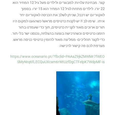
קצר. מבחינת עלויות: למבוגרים ולילדים מעל גיל 12 המחיר הוא
22 יורו. לילדים מתחת לגיל 12 המחיר הוא 15 יורו. בסמוך
לאקווריום יש רכבל, שניתן לשלב את הכניסה לאקווריום יחד
איתו. שימו לב !! יש לקנות כרטיסים מראש! כשהגענו למקום היו
תורים ארוכים מאוד לקניית כרטיסים, תוך כדי שעמדנו בתור
הזמנו כרטיסים וכשהרכישה בוצעה בהצלחה, נכנסנו ישר בלי תור.
כדי לקצר תהליכים- ממליצה מאוד להזמין כרטיסי כניסה מראש.
מצרפת לכם פה קישור לרכישה:
https://www.oceanario.pt/?fbclid=PAAaZ9jkZMWMr7fWEO
SMyNtq6fLECQuUXcam6rWtUzfDgCTFelpK7WdpMF-is