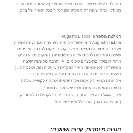
הטיילת כיפית לטיול, ויש גם מנזר מפואר (שהתור כניסה ארוך
מאוד)- כמה שעות זה מספיק זמן לטיול בכל האזור של בלם.
המלצה מספר 6:
Augusto Lisboa
Augusto Lisboa היא מסעדה כיפית, מעוצבת מגניב, עם אווירה
צעירה. המסעדה נמצאת ממש בקרבת מקום לסדנת האריחים
שעשינו והחלטנו להכנס אליה בספונטניות. המקום מציע בעיקר
ארוחות בוקר ובראנצ׳ים טעימים. אין הרבה מקומות ישיבה
במסעדה והיא עמוסה מאוד בבקרים (יש אליה תור, ולא סתם… ),
בשעות הצהריים היא הרבה פחות עמוסה ויש פחות תור.
אם אתם מגיעים למקום אל תפספסו את המילקשייק שלהם
בטעם המאפה ההפורטוגזי פאשטל דה נאטה!
אגב, הגוגל דירג את המקום הזה כידידותי לקהילת הלהטב״ק
(הקהילה הגאה)- אז בכלל עפתי עליהם!
חנויות מיוחדות, קניות ושווקים: