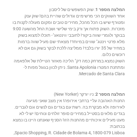
המלצה מספר 1
: שוק הפשפשים של ליסבון
אחד השווקים הכי מרשימים וגדולים שהיית בהם! שוק ענק
ומטורף שיש בו הכל מהכל, מחירים טובים ומקום מעולה לקנות בו
מזכרות. השוק פתוח אך ורק בימי שלישי ושבת החל מהשעה 9:00
בבוקר ולגמרי שווה ביקור! לחובבי ווינטאג׳- תוכלו למצוא בשוק
מלא פרטי וינטג׳ שווים במיוחד! מצאתי שם מעיל שווה ברמות
במחיר של 35 יורו בלבד! ממליצה ללכת לבקר בשוק גם אם לא
רוכשים כלום.
השוק נמצא במרחק כמה דק׳ הליכה מאזור הטיילת של אלפאמה
ומתחנת המטרו Santa Apolonia. ניתן לכוון בגוגל מפות ל-
Mercado de Santa Clara.
המלצה מספר 2
: ניו יורקר (New Yorker)
החנות האהובה עליי ברחבי אירופה! אין מצב שאני מגיעה
לאירופה ולא מבקרת בה. רשת עם בגדים גם לנשים וגם לגברים.
בגדים מלאים בסטייל במחירים סופר זולחים ונוחים! יש לי לא
מעט מעילים איכותיים מהחנות הזו! הסניף שאנחנו היינו בו נמצא
בכתובת:
Spacio Shopping, R. Cidade de Bolama 4, 1800-079 Lisboa,