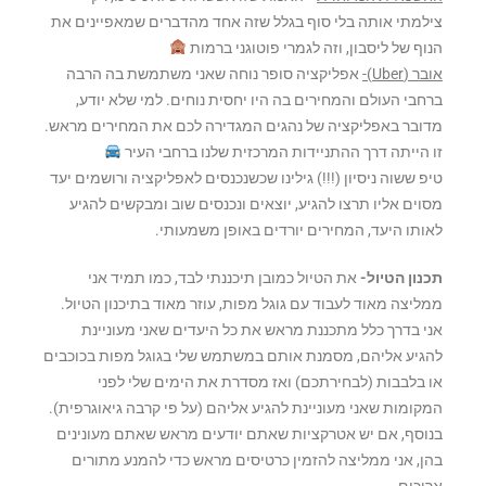
צילמתי אותה בלי סוף בגלל שזה אחד מהדברים שמאפיינים את
הנוף של ליסבון, וזה לגמרי פוטוגני ברמות
אובר (Uber)-
אפליקציה סופר נוחה שאני משתמשת בה הרבה
ברחבי העולם והמחירים בה היו יחסית נוחים. למי שלא יודע,
מדובר באפליקציה של נהגים המגדירה לכם את המחירים מראש.
זו הייתה דרך ההתניידות המרכזית שלנו ברחבי העיר
טיפ ששוה ניסיון (!!!) גילינו שכשנכנסים לאפליקציה ורושמים יעד
מסוים אליו תרצו להגיע, יוצאים ונכנסים שוב ומבקשים להגיע
לאותו היעד, המחירים יורדים באופן משמעותי.
תכנון הטיול-
את הטיול כמובן תיכננתי לבד, כמו תמיד אני
ממליצה מאוד לעבוד עם גוגל מפות, עוזר מאוד בתיכנון הטיול.
אני בדרך כלל מתכננת מראש את כל היעדים שאני מעוניינת
להגיע אליהם, מסמנת אותם במשתמש שלי בגוגל מפות בכוכבים
או בלבבות (לבחירתכם) ואז מסדרת את הימים שלי לפני
המקומות שאני מעוניינת להגיע אליהם (על פי קרבה גיאוגרפית).
בנוסף, אם יש אטרקציות שאתם יודעים מראש שאתם מעונינים
בהן, אני ממליצה להזמין כרטיסים מראש כדי להמנע מתורים
ארוכים.