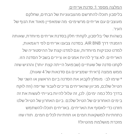
המלצה מספר 1: סדנת אריחים
בליסבון תוכלו להתרשם מהצבעוניות של הבתים, שחלקם
מעוצבים עם אריחים מרשימים- מה שמאפיין מאוד את הנוף של
העיר.
בשהות שלי בליסבון, לקחתי חלק בסדנת אריחים מיוחדת, שאותה
הזמנתי דרך AIR BNB. בסדנה צבענו אריחים לפי דוגמאות,
למדנו טכניקות מיוחדות, וגם למדנו קצת על ההיסטוריה של
האריחים. לא צריך להיות אמנים או ציירים בשביל הסדנה הזו.
לקחנו סדנה של שעתיים (שבפועל הייתה קצת יותר) והרגיש שזה
ממש ממצה (ראיתי שמציעים גם סדנאות של 4 שעות).
* שימו לב- מומלץ לקבוע את הסדנה ביום הראשון או השני של
הטיול שלכם, מכיוון שהאריחים צריכים לעבור שריפה (וזה לוקח
בדרך כלל כמה ימים). לכן, זה עלול להיות בעייתי לעשות את זה
בימים האחרונים של הטיול שלכם. ביום האחרון של הטיול שלנו
חזרנו כדי לאסוף את האריחים. באריחים תוכלו להשתמש
כתחתיות למשקאות חמים או תחתיות לכלים חמים. תודו שזו
מזכרת מושלמת מהטיול!!