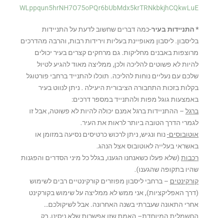
WLppqun5hrNH7O75oPQr6bUbMdx5krTRNkbkjhCQkwLuE
* התניידות בעיר
-כמה דברים שחשוב לדעת על התניידות
בליסבון. ליסבון מאופיינת בעליות וירידות רבות, והרבה מהדרכים
מרוצפות באבנים מחליקות. גם מרחקים קצרים בעיר יכולים
להיות לא פשוטים להליכה ולכן, ממליצה מאוד להגיע לטיול
שלכם עם נעליים נוחות להליכה. תוכלו להתנייד ברחבי פורטוגל
בקלות בזכות התחבורה הציבורית היעילה . ניתן לנווט בעיר
באמצעות גוגל מפות ולהתנייד במספר דרכים:
ברגל
– ההתניידות ברגל אמנם יכולה להיות לא פשוטה, אבל זו
לגמרי הדרך הטובה ביותר לראות את העיר.
אוטובוסים-
נוח ונגיש, ניתן לרכוש כרטיסים נסיעה במזומן או
באשראי בעלייה לאוטובוס אצל הנהג.
רכבות
(שלא פעלו כשאנחנו הגענו, בגלל כל מיני הסדרים והפגנות
שהיו בתקופה שהגענו).
קורקינטים
– ברחבי ליסבון מפוזרים קורקינטיים רבים לשימוש
(דרך האפליקציות), אני ממש לא ממליצה על שימוש בקורקינט
אחרי התאונה שעברתי בשנה האחרונה. אבל לשיקולכם…
החשמלית המיוחדת
– האמת שזו אפשרות שלא ניסינו, רק