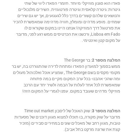
פאדו הוא סגנון מוזיקלי מיוחד. חזמרי הפאדו ליווי של שתי
גיטרות: גיטרה קלאסית וגיטרה פורטוגזית. השירים מלנכוליים
והנושאים שלהם קשורים בדרך כלל לגעגועים, אך יש גם שירים
שמחים. מופע מדהים ומומלץ, חוויה מדהימה שמאפשרת להכיר
את פורטוגל דרך המוזיקה! אנחנו היינו במקום שקוראים לו
Lisboa em Fado, ורכשנו את הכרטיסים ממש רגע לפני, מדובר
על מקום קטן ואינטימי.
המלצה מספר 2
: בר The George
ממש בסמוך למועדון הפאדו ומתחת לדירה שהתגוררנו בה, יש בר
מקומי מקסים בשם The George , שמציע אוכל ואלכוהול מעולים
ומה שהכי אהבנו- בכל ערב המקום מקיים במה פתוחה
שמאפשרת לכל אחד לעלות על הבמה ולשיר יחד עם הרכב
מוזיקלי מדהים שעובד במקום. עפנו לגמרי על המקום הזה!
המלצה מספר 3
: שוק האוכל של ליסבון Time out market
מדובר על שוק מקורה, בו תוכלו למצוא מגוון דוכנים של מסעדות
טובות, מגוון רחב של מאכלים שונים במחירים סבירים (מזכיר
קצת את שרונה מרקט בתל אביב).