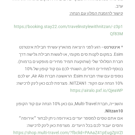
ערב.
קישור להזמנת המלון עם הנחה:
https://booking.stay22.com/travelinstylewithnitzan/-z3p1
Qf83M
*
אינטרנט
– רגע לפני היציאה מהארץ עשיתי חבילת אינטרנט
Esim. במקום לקנות סים מקומי, או לעשות חבילת גלישה דרך
חברת הסלולר שלי (שתוקעת תמיד מחירים מופקעים ברמות).
בנוסף למחירים הזולים, השגתי לכם גם קוד קופון של 10%
נוספים עם שתי חברות Esim: הראשונה חברת Air Alo, יש לכם
10% הנחה עם הקוד: NITZAN1. מצרפת לכם כאן לינק לרכישה:
https://airalo.pxf.io/QjeaWP
והשנייה, חברת Multi-Travel, גם כאן 10% הנחה עם קוד הקופון
Nitzan10.
אם אתם טסים למספר יעדים באירופה ניתן לבחור ״אירופה״
והסים יעבוד לכם בכל היעדים. מצרפת כאן לינק לרכישה:
https://shop.multi-travel.com/?fbclid=PAAaZ41pEugZpVZI