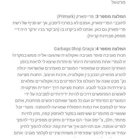
פורטוגל
המלצה מספר 3:
פריימארק (Primark)
לחובבי הפריימארק, אמנם לא במרכז ליסבון, אך יש סניף של רשת
פריימארק גם כאן. אנחנו לא ביקרנו בו (הביקור בניו יורקר היה דיי
מספק מבחינת קניות).
המלצה מספר 4:
Garbags Shop Graça
חנות מגניבה סופר מגניבה ואקולוגית שהגענו אליה ממש במקרה!
זו לגמרי אחת מהחנויות היותר מיוחדות שיצא לי לראות בזמן
האחרון! האמנים שמאחורי המוצרים מאמינים שהשראה יכולה
להגיע מהאיזון הנכון בין אקולוגיה, איכות ועיצוב. החנות מציעה
נק׳ מבט שונה על העולם וכל הפריטים בה אקולוגיים ומלאים
ביצירתיות וכבוד לטבע. החנות מציעה דרך ייחודית ופרקטית
לאנשים המחפשים דרכים להיות ידידותיים לסביבה על ידי
המוצרים המיוחדים ועם כל מוצר שאתם רוכשים מהחנות, אתם
עוזרים לצמצם את כמות הפסולת שמגיעה להטמנה. מוצרי זבל
שעשויים מחומרים ששימשו במקור לאחסון קפה, מזון לחיות
מחמד, חלב, צ׳יפס ועוד- הם עמידים וחזקים מספיק כדי להפוך
לפריט אופנה. אם תהיתם איך אריזת קפה יכולה להפוך לתיק
עמיד או איך להפוך שפורפרת משחת שיניים לקלמר מגניב- אתם