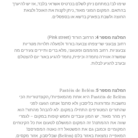
שימו לב! במתחם ניתן לשלם בכרטיס אשראי בלבד, אז יש להיערך
בהתאם. המקום המוני מאוד, ניתן לקנות את האוכל ולצאת
החוצה ולשבת בפארק בדשא או בספסלים.
המלצה מספר 4:
הרחוב הורוד (Pink street)
רחוב צבעוני שריצפתו צבועה בורוד ולמעלה תלויות מטריות
צבעוניות. רחוב מהממם ופוטוגני, מלא ברים ותיירים צעירים מה
שמשרה אווירה נחמדה וכיפית, נחמד להגיע באור יום להצטלם
ובערב להגיע לבלות.
Pastéis de Belém
המלצה מספר 5
:
Pastéis de Belém
היא אחת מהמאפיות/הקונדטוריות הכי
נחשבות ומדורגות בליסבון ולא סתם! אנחנו הגענו לפני
שהתורים המטורפים התחילו במקום. לא להבהל מהתור! הוא
רץ מהר מאוד, יש המון עובדים וחמש קופות במקום – לגמרי
שווה את ההמתנה! זה המקום המושלם לטעום את כל הקינוחים
המקומיים וכמובן גם את הפשטאל דה נאטה המפורסם!
המאפייה נמצאת באזור בלם (
Belém
) שבליסבון, אזור מקסים,