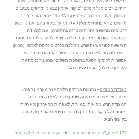
בראש הגבעה של סינטרה, בגובה של כ-500 מטרים ומושך אליו
תיירים רבים מכל העולם לביקור. ארמון צבעוני ומרשים מבפנים
ומבחוץ. מלבד המבנה המדהים, חללי וחדרי הארמון מבפנים
מרשימים לא פחות ומומלץ לא לוותר על ביקור בהם! אנחנו רכשנו
כרטיסים מראש באתר האינטרנט גם לארמון וגם למצודה
שנמצאת במרחק כמה דקות הליכה. שימו לב שיש להגיע לפחות
חצי שעה לפני השעה שרשומה לכם בכרטיס כניסה לארמון (מכיוון
שיש הליכה עד לארמון). כשאתם רוכשים את הכרטיסים יש
אפשרות להוסיף הסעה בתוספת תשלום (מהאזור כניסה עד
לארמון למעלה), אנחנו עלינו ברגל.
מצודת המורים
– נמצאת במרחק הליכה קצר מארמון הפנה.
מדובר על מצודה מדהימה שניתן ללכת לאורכה ולרוחבה.
המצודה הרשימה אותי במיוחד, לא פחות מהארמון ולא הייתי
מוותרת על ביקור בה! ניתן לרכוש כרטיסים לארמון ולמצודה
בקישור הבא:
https://bilheteira.parquesdesintra.pt/home/en?_ga=2.179