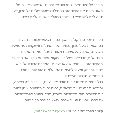
מדובר על סיור חינמי, המבוסס על טיפים ושביעות רצון. מומלץ
מאוד לקחת את הסיור הזה בתחילת השהות שלכם בליסבון, זה
יסייע לכם להתמצא טוב יותר במהלך השהות שלכם בעיר.
הסיור השני- סיור קולינרי
משך הסיור כשלוש שעות, בו ביקרנו
בסימטאות של ליסבון וטעמנו מגוון מאכלים ומשקאות פורטוגלים
מעולים. הסיור כולל טעימות מגוונות מכל הסוגים, מאפים
פורטוגלים, סרדינים בשילוב יין מקומי ועוד. אז תכינו את הבטן כי
מהסיור הזה אין מצב שתצאו רעבים. המטבח הפורטוגלי הוא
ייחודי ומרתק ומעבר לטעמים המושלמים הוא טומן בחובו
היסטוריה ותרבות מעניינת.
בכל הסיורים יש מדריכים סופר מקצועיים, אווירה טובה ונעימה,
והזדמנות לפגוש עוד ישראלים, נהננו מאוד מהחוויה. ניתן להזמין
את הסיורים מהאתר שלהם, בנוסף, תוכלו להעזר באתר שלהם
גם בתכנון ובניית הטיול שלכם. משאירה לכם פה קישור.
קישור לאתר של פורטוגו:
https://portugo.co.il/