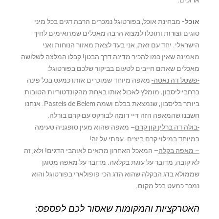
אוכל-
מבחינת אוכל, בפורטוגל נמכרים הרבה דגים בכל מיני
סוגים וצורות ותוכלו למצוא הרבה מאכלים שמתאימים לחיך
הישראלי. יחד עם זאת, אני בעד לצאת מאזור הנוחות ואני
מאמינה שאין כמו להכיר מדינה דרך הבטן! קבלו המלצה לשלושה
מאכלים שאתם חייבים לטעום בביקור שלכם בפורטוגל:
-פשטל דה נאטה-
מאפה מיוחד שמוכרים אותו כמעט בכל פינה
ברחבי ליסבון. מומלץ לאכול אותו באחת מהקונדטוריות הטובות
ביותר בליסבון, שנמצאת בבלם ושמה Pasteis de Belem. אנחנו
חשבנו שהמאפה הזה דיי דומה לבורקס עם קרם בורלה.
-בולה דה ברלין קון קרם
– מאפה שהוא מעין סופגניה טעימה
במיוחד במילוי קרם ביצים- עפתי על זה!
– מאפה בקלה
–
המאכל האחרון מתאים לאוהבי הדגים! ולא, זה
לא קובה, מדובר על עוגת בקלאה. מדובר על מאפה מטוגן
שממולא בדג הבקלה שהוא הדג הכי פופולארי בפורטוגל והוא
נמכר כמעט בכל מקום.
האטרקציות והמקומות שאסור לכם לפספס: