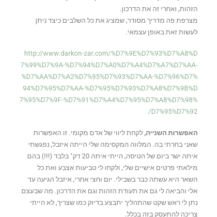
הזהות, ואחרי זה את הדרכון.
מצרפת פה מדריך מסודר, שמציג את כל השלבים כיצד ניתן
לעשות זאת באופן עצמאי.
http://www.darkon-zar.com/%D7%9E%D7%93%D7%A8%D
7%99%D7%9A-%D7%94%D7%A0%D7%A4%D7%A7%D7%AA-
%D7%AA%D7%A2%D7%95%D7%93%D7%AA-%D7%96%D7%
94%D7%95%D7%AA-%D7%95%D7%93%D7%A8%D7%9B%D
7%95%D7%9F-%D7%91%D7%A4%D7%95%D7%A8%D7%98%
D7%95%D7%92/
האפשרות השנייה,
לקחת ליווי של אדם מקומי. זו האפשרות
שאני בחרתי בה. המלווה המקסימה שלי הייתה איזבל, נפגשתי
איתה ישר ביום של הטיסה, הייתי איתה 20 דק׳ בלבד (!!!) בהם
מילאתי פרטים אישיים שלי, ולקחו לי טביעות אצבע ואת כל
השאר היא עשתה כבר בשבילי. יום וחצי אחרי, איזבל הגיעה עד
אלי והביאה לי גם את תעודת הזהות וגם את הדרכון. מה שבעצם
נתן לי ראש שקט שהתהליך יתבצע בדיוק כמו שצריך, לא הייתי
צריכה להתעסק בזה בכלל.