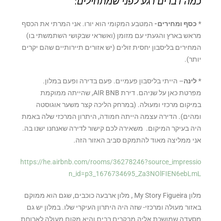
כמה דברים רגע לפני שמתחילים:
*
כסף ומחירים-
המטבע המקומי הוא יורו. אני המרתי את הכסף
מראש בארץ והגעתי עם מזומן (ואשראי שבקושי השתמשתי בו)
המחירים בליסבון יחסית זולים (יש אזורים תיירותיים שהם יקרים
יותר).
*
לינה
– הייתי בליסבון פעמיים. פעם בדירה ופעם במלון.
מפרטת כאן על שניהם. דירת AIR BNB, שהייתה ממוקמת
במיקום מרכזי ומעולה. (במרחק הליכה קצר משער אוגוסטה
ומהים). הדירה עצמה הייתה חמודה, היתרון המרכזי שלה באמת
היה בעיקר המיקום. משאירה לכם קישור לדירה שאנחנו ישנו בה.
אני ממליצה מאוד להתמקם סביב האזור הזה.
https://he.airbnb.com/rooms/36278246?source_impressio
n_id=p3_1676734695_Za3NOlFIEN6ebLmL
מלון My Story Figueira , מלון ארבעה כוכבים, שגם הוא ממוקם
באזור מעולה ומרכזי- שזה היה היתרון העיקרי שלו. במלון יש גם
מסעדה שמושכת אליה מבקרים רבים והיא מקום מעולה לארוחת