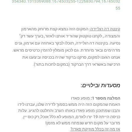
354340.1313369088.1674503255-1226830794.16745032
55
קינטה דה רגליירה-
המקום הזה נמצא קצת מרוחק מהארמון
והמצודה., לקחנו טוקטוק שהוריד אותנו לאזור, בערך עשר דק׳
נסיעה. בקינטה דה רגליירה, תוכלו לבקר באחוזה עם ארמון, גנים
מדהימים ובאר מיוחדת. גם לכאן מומלץ להזמין כרטיסים מראש.
אנחנו הגענו למקום, סרקנו ברקוד שהיה בכניסה וביצענו את
הרכישה באשראי דרך הברקוד (במקום לחכות בתור).
מסעדות ובילויים:
המלצה מספר 1:
מופע פאדו
האמת שהמקום הזה היה ממש בסמוך לדירה שלנו, עברנו לידו
והבנו שמתוכנן מופע פאדו באותו הערב והחלטנו להגיע. עלות
כניסה הייתה 19 יורו לאדם, המופע לא כלל אוכל, רק כוס יין.
מדובר על מקום חדש שנפתח ממש לא מזמן!
אז מה זה בכלל מוזיקת פאדו?