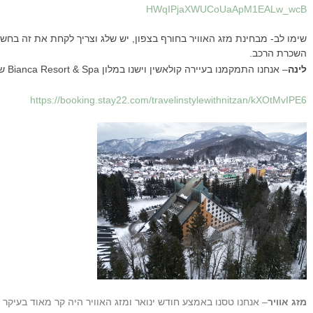
HWqIPjaXWUCoUaApM1EALw_wcB
שימו לב- מבחינת מזג האוויר בחורף בצפון, יש שלג וצריך לקחת את זה בחש
השכרת הרכב.
לינה
– אנחנו התמקמנו בעיירה קולאשין וישנו במלון Bianca Resort & Spa שלושה לילות. קישור להזמנת המלון:
https://booking.stay22.com/travelinstylewithnitzan/kXOtMvIPE6
מזג אוויר
– אנחנו טסנו באמצע חודש ינואר ומזג האוויר היה קר מאוד בעיקר באיזור הצפון