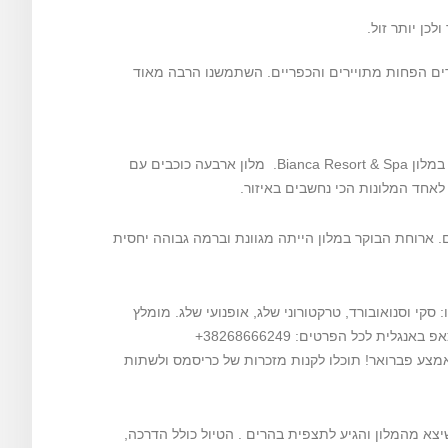
כן יותר זול.
ים הפחות מתויירים והכפריים. השתמשנו הרבה מאוד
עלינו להסעה שלקחה אותנו ישירות לעיירה קולאשין והתמקמנו במלון Bianca Resort & Spa. מלון ארבעה כוכבים עם
 לאחד המלונות הכי נחשבים באיזור.
. ארוחת הבוקר במלון הייתה מגוונת וברמה גבוהה יחסית
סקי וסנואובורד, טרקטורוני שלג, אופנועי שלג. מומלץ
נגלית לכל הפרטים: 38268666249+
צע פברואר! תוכלו לקנות מזכרות של כריסמס ולשתות
שיצא מהמלון והגיע לתצפית בהרים . הטיול כולל הדרכה,