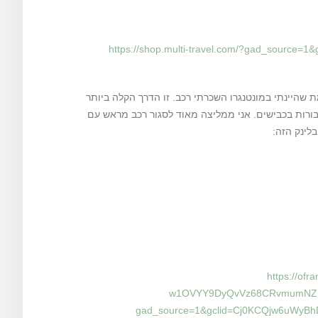
https://shop.multi-travel.com/?gad_sourc
מת שהיינתי במונטנגרו השכרתי רכב. זו הדרך הקלה ביותר
בורות בכבישים.
אני ממליצה מאוד לסגור רכב מראש עם
https://of
w1OVYY9DyQvVz68CRvmumNZ1GZ
gad_source=1&gclid=Cj0KCQjw6uWy