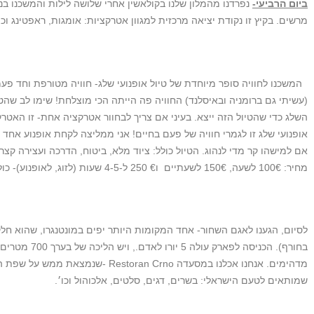
ביום הרביעי-
נפרדנו מהמלון שלנו בקולאשין אחרי שלושה לילות והמשכנו בנ
מרשים. בקיץ זו נקודת יציאה מרכזית למגוון אטרקציות: אומגות, ראפטינג וכו׳
המשכנו לחוויה סופר מיוחדת של טיול אופנועי שלג- חוויה מטורפת וחד פע
(עשיתי גם ברומניה ובאיסלנד) החוויה פה הייתה הכי מוצלחת! שימו לב שהטיו
השלג כדי שהטיול הזה ייצא. בעיני אם צריך לבחוור אטרקציה אחת- זו האטרקצ
אופנועי שלג זו לגמרי חוויה של פעם בחיים! אני ממליצה לקחת אופנוע אחד 
אם למישהו קר מדי לנהוג. הטיול כולל: ציוד מלא, ביטוח, הדרכה ועצירה ק
מחיר: 100€ לשעה, 150€ לשעתיים ו€ 250 ל-4-5 שעות (לזוג, לאופנוע)- כולל ציוד.
לסיום, הגענו לאגם השחור- אחד המקומות היותר יפים במונטנגרו, שהוא ח
בחורף). הכניסה 
מדהימים. אנחנו אכלנו במסעדה an Crno
שמותאים לטעם הישראלי: בשרים, דגים, סלטים, אלכוהול וכו׳.