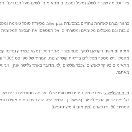
ציוד וכל מה שצריך לשלג (מעיל ומכנסים מתאימים, לשים מעל הבגדים). המחיר לטיו
בחזור עצרנו לארוחת צהריים במסעדת rpas
טובות וגם מאכלים מקומיים ומסורתיים. אל תפספסו את הגבינה המקומית שמ
את היום השני
הקדשנו לסקי וסנואובורד. אתר הסקי נמצא במרחק נסיעה קצר
מהמלון. 
מתאימים בעיקר לאנשים שכבר גולשים (לא מדובר באתר גלישה ענק). אני גל
מאתגר.
ביום השלישי-
יצאנו לטיול ג׳יפים שבסופו אכלנו ארוחה מסורתית בבית של 
בג׳יפים לכיוון הכפר ליפובו (Lipovo). הטיול הזה היה קצת פחות מוצלח ומאוד יקר לטעמי.
המחיר: 80 יורו לאדם (מינימום 4 משתתפים).