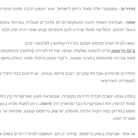
מחירים
– מונטנגרו זולה מאוד ביחס לישראל. אזור הצפון הרבה פחות מתוייר ול
שפה
– מבחינת השפה הרבה מהמקומיים לא מדברים אנגלית, במיוחד באזור
בגוגל תרגום- ממליצה מאוד שיהיה לכם אינטרנט קבוע ושזה יהיה זמין לכם.
יצאנו לטיול חורף מהמם וקסום בעיירה קולאשין לארבעה ימים.
ביום הראשון
ספא ובריכה מחוממת בחורף, סאונה, ג׳קוזי ומגוון טיפולי ספא. המלון נחשב
החדרים מרווחים אבל לא ענקיים, רובם ברמה גבוהה, יש חימום בכל החדרים
לסטנדרט האירופאי.
במלון עצמו יושבת חברת תיירות מקומית, שמוציאה מגוון אטרקציות קיץ כמו: 
מאוד להזמין את האטרקציות כבר מהארץ דרך
איוונה-
ניתן לפנות אליה בווצאפ בא
ממש במרחק כמה דקות הליכה מהמלון יש שוק כריסמס קטנטן, שפתוח עד אמ
סנגריה חמה.
אז אחרי שביקרנו בשוק כריסמס, שתינו יין חם, המשכנו לטיול רייזרים בשלג 