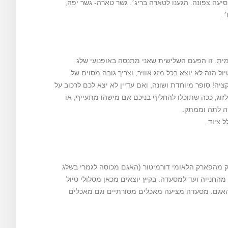
סיעה צפונה. הגענו לטארה בריג׳. גשר טארה- גשר יפה,
.
מית. זו הפעם השלישית שאני מתנסה באופנועי שלג
ל הזה לא יוצא בכל מזג אוויר, וצריך גובה מסוים של
יה! סופר מיוחדת ושונה, ואם עדיין לא יצא לכם לרכוב על
לזוג, ככה שתוכלו להחליף בניכם אם מישהו מתעייף, או
צרה לתה וממתק.
לק מהפארק הלאומי דורמיטור (האגם מכוסה לגמרי בשלג
לפארק עולה 5 יורו לאדם., ויש הליכה של בערך 700 מטרים מהחנייה ועד למסעדה. בקיץ יוצאים מכאן מסלולי טיול
Restor -שנמצאת ממש על שפת האגם. מסעדה מציעה מאכלים מסורתיים וגם מאכלים