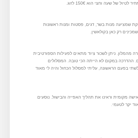
ל של שעה וחצי הוא 150€ לזוג.
She, מסעדה סופר טעימה ומפנקת שמציעה מנות בשר, דגים, פסטות ומנות ראשונות
כינים רק כאן בקולאשין.
ה מהמלון. ניתן לשכור ציוד מתאים לפעילות הספורטיבית
יש מספר מסלולים בדרגות קושי שונות. המחיר של סקי פס 30€ ליום. ההדרכה במקום לא הייתה הכי טובה. המסלולים
שתי בפעם הראשונה, עליתי למסלול הכחול והיה לי מאוד
אישה מקומית וראינו את תהליך האפייה והבישול. נוסעים