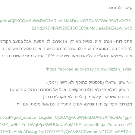
קישור להזמנה:
e=1&gclid=Cj0KCQjw6uWyBhD1ARIsAIMcADrxjstO7Zje6V0Wq9SnTv0K36-
21Nd1fxD4jVef92bE4SOE0thuMdUaAkDLEALw_wcB
התניידות
– אנחנו היינו בטיול מאורגן, אז אירגנו לנו הסעה, אבל בפעם הקוד
להתנייד בה במונטנגרו. שימו לב שהרבה מהכבישים אינם סלולים ויש הרבה 
אוטו שי שאני ממליצה עליהם מאוד ויש לכם 10% הנחה ממני להשכרת רכב בלינק הזה:
https://abroad.auto-shay.co.il/wl/nitzan_avital/
– רישיון ישראלי (פלסטיק בתוקף ולא רישיון זמני).
– רישיון בינלאומי (לא כולם מבקשים, אבל אל תסתכנו תמיד טוב שיש) .
– כרטיס אשראי בין לאומי (בלי זה לא מקבלים רכב).
מבחינת אפליקציות ניווטים- אנחנו התניידנו עם גוגל מפות ועם וויז.
ran.co.il/?gad_source=1&gclid=Cj0KCQjw6uWyBhD1ARIsAIMcADo4gpf-
_w9ETZc-HWqIPjaXWUCoUaApM1EALw_wcBhttps://ofran.co.il/?
BhD1ARIsAIMcADo4gpf-w1OVYY9DyQvVz68CRvmumNZ1GZ_w9ETZc-