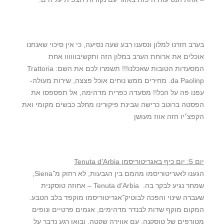
בערב חזרנו למלון ונסענו רבע שעה נסיעה, כי אין סיכוי שאנחנו
אוכלים את ארוחת הערב במלון הזה ותקשיבוווווו אחת
המסעדות הטובות שאכלנו!!! תשמרו לכם את השם: Trattoria
da Paolinp. מחירים ממש נוחים אוכל פצצה, שירות מעולה-
עפנו פה על הכל!! מסעדה כפרית מדהימה, אל תפספסו את
הפסטה ברוטב כרישה וגבינת פיקורינו מחלב כבשים מקומי ואת
הקפצ׳יו חזה אווז מעושן
יום 5: יום כיף באגריטוריסמו Tenuta d’Arbia
הגענו לאגריטוריסמו מהמם בין הגבעות, לא רחוק מ־Siena,
שמחר נגיע לבקר בה. Tenuta d’Arbia – אחוזה טוסקנית
שעברה שינוי והפכה לבוטיק־אגריטוריסמו מוקפד בלב הטבע.
המקום מוקף שדות לבנדר מדהימים, אגמים פרטיים ונופים
מטורפים של טוסקנה, עם אווירה שקטה. ובואו רגע נדבר על