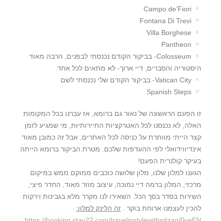
Campo de’Fiori
Fontana Di Trevi
Villa Borghese
Pantheon
Colosseum- בביקור הקודם נכנסתי לבפנים, הרבה מאוד
היסטוריה והסברים, דיי ארוך- לא מתאים לכל אחד.
Vatican City- בביקור הקודם שלי נכנסתי לשם
Spanish Steps
זו הפעם הראשונה של נאור גם ברומא, אז עברנו בכל המקומות
האלה, לא נכנסנו לכל האטרקציות התיירותיות, מי שמגיע לזמן
קצר הייתי מוותרת על כניסה לכל האתרים, אבל זה כמובן מאוד
אינדיווידואלי לפי ההעדפות שלכם. מטרת הביקור ברומא הייתה
בעיקר קולנרית הפעם!
הגענו למלון שלנו, מלון שלושה כוכבים ממוקם ממש במיקום
מרכזי, המלון ברמה דיי נמוכה, עיצוב מוזר מאוד, החדר פיצי,
השירות בסדר בסך הכל. השאירו לנו מקרר מלא בגבינות וירקות
להכין לעצמנו ארוחת בוקר .
זה הלינק למלון:
https://booking.stay22.com/travelinstylewithnitzan/0veEN