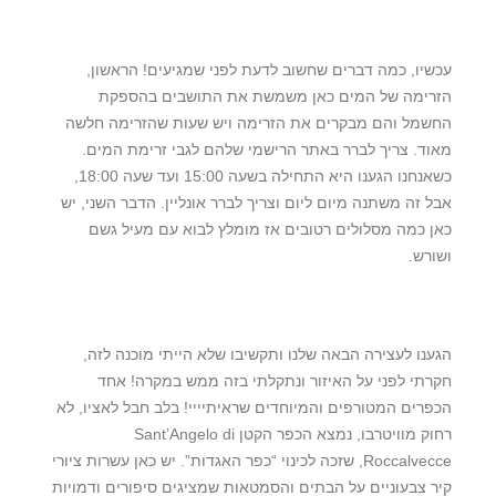
עכשיו, כמה דברים שחשוב לדעת לפני שמגיעים! הראשון,
הזרימה של המים כאן משמשת את התושבים בהספקת
החשמל והם מבקרים את הזרימה ויש שעות שהזרימה חלשה
מאוד. צריך לברר באתר הרישמי שלהם לגבי זרימת המים.
כשאנחנו הגענו היא התחילה בשעה 15:00 ועד שעה 18:00,
אבל זה משתנה מיום ליום וצריך לברר אונליין. הדבר השני, יש
כאן כמה מסלולים רטובים אז מומלץ לבוא עם מעיל גשם
ושורש.
הגענו לעצירה הבאה שלנו ותקשיבו שלא הייתי מוכנה לזה,
חקרתי לפני על האיזור ונתקלתי בזה ממש במקרה! אחד
הכפרים המטורפים והמיוחדים שראיתיייי! בלב חבל לאציו, לא
רחוק מוויטרבו, נמצא הכפר הקטן Sant’Angelo di
Roccalvecce, שזכה לכינוי “כפר האגדות”. יש כאן עשרות ציורי
קיר צבעוניים על הבתים והסמטאות שמציגים סיפורים ודמויות