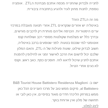
לחנייה ולבדוק שהחנייה מכסה אתכם מבחינת הZTL . אופציה
נוספת, לחנות מחוץ לעיר ולהגיע בתחבורה ציבורית.
מה זה הZTL הזה?
באיטליה יש אזורים שנקראים ZTL אזורי תנועה מוגבלת במרכזי
ערים היסטוריות. הכניסה אליהם מותרת רק לרכבים מורשים,
ובדרך כלל יש מצלמות שקולטות מספרי רכב ושולחות קנס
אוטומטי למי שנכנס בטעות. לפני שנוסעים ברכב באיטליה,
חשוב לבדוק שילוט, שעות פעילות של ה-ZTL, והאם המלון
שלכם יכול לרשום את הרכב לאישור זמני או לחילופין להפנות
אתכם לחניון שיכול לדאוג לזה. חוסכים כסף, כאב ראש, וקנס
לא נעים אחרי הטיול.
ישנו ב- B&B Tourist House Battistero Residenza Maglioni
al Battistero, מיקום ממש טוב על מרכז העניינים הכל כאן
ממש במרחק הליכה! חדרים מאוד בסיסיים, אין כאן לובי או
תחושה של מלון ואין ארוחת בוקר.
לינק למלון: