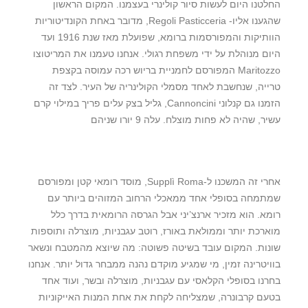
החלטנו היום לעשות סיור קולינרי בעצמנו. המקום הראשון
שהגענו אליו- Regoli Pasticceria, מדובר באחת הקונדיטוריות
הוותיקות והמפורסמות ברומא, שפועלת מאז שנת 1916 ועד
היום מנוהלת על ידי משפחת רגולי. אנחנו טעמנו את המריטוצו
Maritozzo המפורסם לחמניית בריוש רכה עמוסה בקצפת
טרייה, שנחשבת לאחד מסמלי הקולינריה של העיר. לצד זה
הזמנו גם קנלוני Cannoncini, גליל בצק עלים פריך במילוי קרם
עשיר, שהיה לא פחות מוצלח. עלה 9 יורו שניהם
אחרי זה המשכנו ל-Supplì Roma, מוסד רומאי קטן ומפורסם
שמתמחה בסופלי אחד ממאכלי הרחוב המזוהים ביותר עם
רומא. הוא מזכיר ארנצ’יני אבל הגרסה הרומאית בדרך כלל
מוארכת יותר וממולאת באורז, רוטב עגבניות, מוצרלה ותוספות
שונות. המקום עובד בשיטה פשוטה: מה שיוצא מהמטבח ונשאר
בוויטרינה זמין, מי שמגיע מוקדם נהנה ממבחר גדול יותר. אנחנו
בחרנו בסופלי הקלאסי עם עגבניות, מוצרלה ובשר, ועוד אחד
בטעם קרבונרה, שמצליחה לקחת את אחת המנות האייקוניות