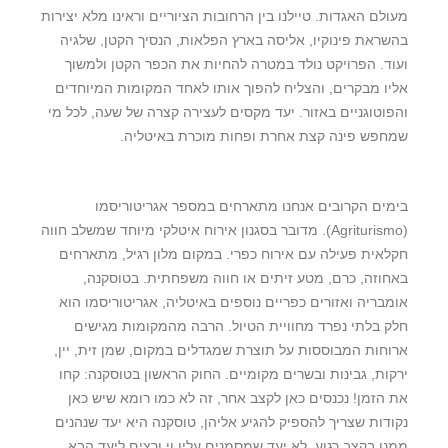
מעולם האגדות. טיילנו בין הרחובות הציוריים וראינו מלא יצירות
בהשראת פינוקיו, אליסה בארץ הפלאות, הנסיך הקטן, שלגיה
ועוד. הפרויקט נולד במטרה להחיות את הכפר הקטן ולמשוך
אליו מבקרים, והצליח להפוך אותו לאחד המקומות המיוחדים
והפוטוגניים באזור. יעד מקסים לעצירה קצרה של שעה, לכל מי
שמחפש פינה קצת אחרת ופחות מוכרת באיטליה.
בימים הקרובים אנחנו מתארחים במספר אגריטוריסמו
(Agriturismo). מדובר בסגנון אירוח איטלקי מיוחד שמשלב חווה
חקלאית פעילה עם אירוח כפרי. במקום מלון רגיל, מתארחים
באחוזה, כרם, מטע זיתים או חווה משפחתית. בטוסקנה,
אומבריה ואזורים כפריים נוספים באיטליה, אגריטוריסמו הוא
חלק בלתי נפרד מחוויית הטיול. הרבה מהמקומות מגישים
ארוחות המבוססות על תוצרת שמגדלים במקום, שמן זית, יין,
ירקות, גבינות ובשרים מקומיים. החוק הראשון בטוסקנה: קחו
את הזמן! נכנסים כאן לקצב אחר, זה לא כמו רומא שיש כאן
נקודות שצריך להספיק להגיע אליהן, טוסקנה היא יעד שנהנים
ממנו בקצב רגוע, לא יעד שמסמנים עליו וי ורצים ליעד הבא.