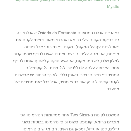
Mys6e
בצהריים אכלנו במסעדת Osteria da Fortunata שאכלתי בה
גם בביקור הקודם שלי ברומא ואהבתי מאוד ורציתי לקחת את
נאור (שגם עף על המקום). מקום דיי תיירותי אבל פסטה
מנצחת, אני מתה עליה. זו רשת ואנחנו הגענו לסניף שהיה קרוב
למלון שלנו, לא היה מקום, אז הגיע טוקטוק לאסוף אותנו לסניף
אחר. הארוחה עלתה לנו 60 יורו ל-2 מנות ו-2 קוקטיילים.
המחיר דיי תיירותי ויקר. באופן כללי, לאורך הרחוב יש אפשרות
לקנות קוקטייל טייק אווי בחצי מחיר, אבל בכל זאת מחירים של
מסעדה.
המשכנו לקינוח ב-Two Sizes אחד ממקומות הטירמיסו הכי
מוכרים ברומא, קונספט פשוט וכיפי טירמיסו בכוסות בשני
גדלים, קטן או גדול, ומכאן גם השם. הם מגישים טירמיסו