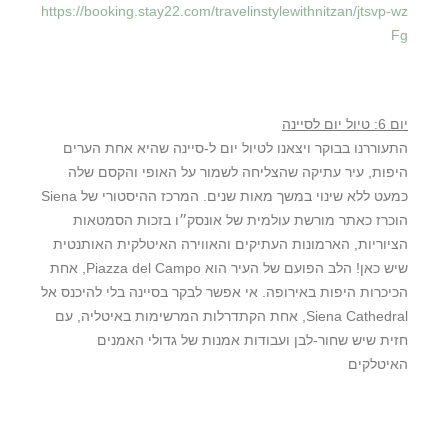
https://booking.stay22.com/travelinstylewithnitzan/jtsvp-wz
Fg
יום 6: טיול יום לסיינה
התעוררנו בבוקר ויצאנו לטיול יום ל-סיינה שהיא אחת הערים
היפות, עיר עתיקה שהצליחה לשמור על האופי והקסם שלה
כמעט ללא שינוי במשך מאות שנים. המרכז ההיסטורי של Siena
הוכרז כאתר מורשת עולמית של אונסק״ו בזכות הסמטאות
הציוריות, הארמונות העתיקים והאווירה האיטלקית האותנטית
שיש כאן! הלב הפועם של העיר הוא Piazza del Campo, אחת
הכיכרות היפות באירופה. אי אפשר לבקר בסיינה בלי להיכנס אל
Siena Cathedral, אחת הקתדרלות המרשימות באיטליה, עם
חזית שיש שחור-לבן ועבודות אמנות של גדולי האמנים
האיטלקים