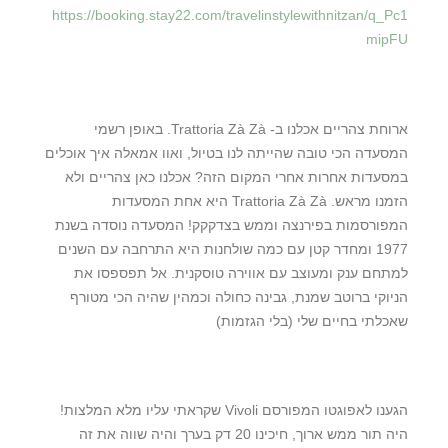
https://booking.stay22.com/travelinstylewithnitzan/q_Pc1
mipFU
ארוחת צהריים אכלנו ב- Trattoria Zà Zà. באופן רשמי
המסעדה הכי טובה שהייתה לנו בטיול, ואוו אמאלה איך אוכלים
במסעדות אחרות אחרי המקום הזה? אכלנו כאן צהריים ולא
הזמנו מראש. Trattoria Zà Zà היא אחת המסעדות
המפורסמות בפירנצה וממש בצדקקק! המסעדה נוסדה בשנת
1977 ומחדר קטן עם כמה שולחנות היא התרחבה עם השנים
למתחם ענק ומעוצב עם אווירה טוסקנית. אל תפספסו את
הניוקי ברוטב שמנת, גבינה כחולה וכמהין שהיה הכי מטורף
שאכלתי בחיים שלי (בלי הגזמות)
הגענו לאפוגטו המפורסם Vivoli שקראתי עליו מלא המלצות!
היה תור ממש ארוך, חיכינו 20 דק בערך והיה שווה את זה