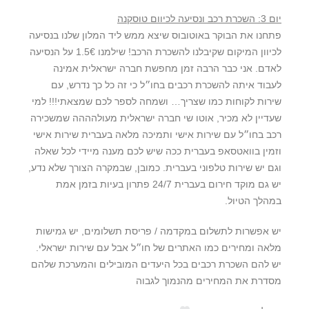
יום 3: השכרת רכב ונסיעה לכיוום טוסקנה
פתחנו את הבוקר באוטובוס שיצא ממש ליד המלון שלנו בנסיעה
לכיוון המיקום שקיבלנו להשכרת הרכב! שילמנו 1.5€ על הנסיעה
לאדם. אני כבר הרבה זמן מחפשת חברה ישראלית אמינה
לעבוד איתה להשכרת רכבים בחו״ל כי זה כל כך נדרש, עם
שירות לקוחות כמו שצריך… ושמחה לספר לכם שמצאתי!!! למי
שעדיין לא מכיר, אוטו שי חברה ישראלית מעולהההה שמשכירה
רכב בחו״ל עם שירות אישי ותמיכה מלאה בעברית שירות אישי
וזמין בוואטסאפ בעברית ככה שיש לכם מענה מיידי לכל שאלה
וגם יש שירות טלפוני בעברית. כמובן, שבמקרה הצורך שלא נדע,
יש גם מוקד חירום בעברית 24/7 פתרון בעיות בזמן אמת
במהלך הטיול.
יש אפשרות לתשלום במקדמה / פריסת תשלומים, יש גמישות
מלאה ומחירים כמו האתרים של חו״ל אבל עם שירות ישראלי.
יש להם השכרת רכבים בכל היעדים המובילים והמערכת שלהם
מסדרת את המחירים מהנמוך לגבוה