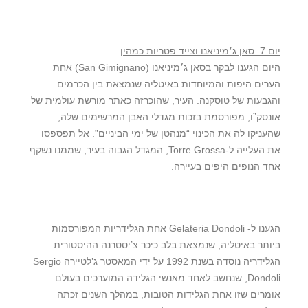
יום 7: סאן ג׳מיניאנו וצייד פטריות כמהין
היום הגענו לבקר בסאן ג׳מיניאנו (San Gimignano) אחת
הערים היפות והמיוחדות באיטליה שנמצאת בין הכרמים
והגבעות של טוסקנה. העיר, שהוכרזה כאתר מורשת עולמית של
אונסק”ו, מפורסמת בזכות מגדלי האבן המרשימים שלה,
שהעניקו לה את הכינוי “מנהטן של ימי הביניים”. אל תפספסו
את העלייה ל-Torre Grossa, המגדל הגבוה בעיר, שממנו נשקף
אחד הנופים היפים בעיירה.
הגענו ל- Gelateria Dondoli אחת הגלידריות המפורסמות
ביותר באיטליה, שנמצאת בלב כיכר צ’יסטרנה ההיסטורית.
הגלידריה נוסדה בשנת 1992 על ידי המאסטר ג’לטיירה Sergio
Dondoli, שנחשב לאחד מאנשי הגלידה המוערכים בעולם.
אומרים שזו אחת הגלידות הטובות, במהלך השנים זכתה