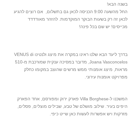
בשנה הבא!
החל מהשעה 9:00 הכניסה לכאן גם בתשלום, אם רוצים להגיע
לכאן זה רק בשעות הבוקר המוקדמות. להזהר מאודדדד
מכייסים! יש שם בכל פינה!
בדרך ליעד הבא שלנו ראינו במקרה את מיצג ולנטינו VENUS di
Joana Vasconcelos, מדובר במסיכה ענקית שמורכבת מ-510
מראות, מיצג אומנותי ממש מרשים שהוצב במקומו כחלק
מפרויקט אומנות עירוני.
המשכנו ל-Villa Borghese פארק ירוק ומפורסם, אחד הפארק
היפים בעיר. שילוב מושלם של טבע, שבילים מוצלים, פסלים,
מזרקות ויש אפשרות לעשות כאן שייט כיפי.