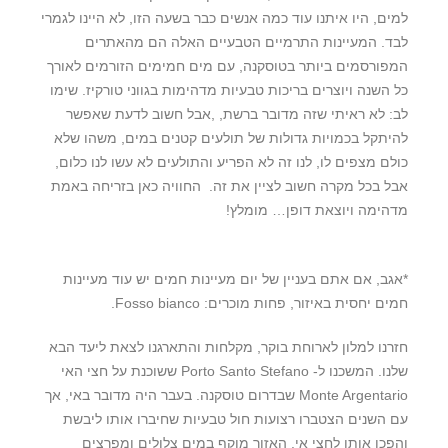
למים, היו איתנו עוד כמה אנשים כבר בשעה הזו, לא היינו לגמרי
לבד. המעיינות התרמיים הטבעיים האלה הם מהאתרים
המפורסמים ביותר בטוסקנה, עם מים חמימים הזורמים לאורך
כל השנה ויוצרים בריכות טבעיות מדהימות בגווני טורקיז. שימו
לב: לא ראיתי שזה מדובר ברשת, ,אבל חשוב לדעת שאפשר
להיתקל בכמויות גדולות של תולעים קטנים במים, משהו שלא
כולם מצפים לו, לנו זה לא הפריע והתולעים לא עשו לנו כלום,
אבל בכל מקרה חשוב לציין את זה. החוויה כאן בזריחה באמת
מדהימה ויוצאת דופן… מומלץ!
*אגב, אם אתם בעניין של יום מעיינות חמים יש עוד מעיינות
חמים יחסית באיזור, פחות מוכרים: Fosso bianco.
חזרנו למלון לארוחת בוקר, מקלחות והתארגנו לצאת ליעד הבא
שלנו. המשכנו ל-‏ Porto Santo Stefano ששוכנת על חצי האי
Monte Argentario שבדרום טוסקנה. בעבר היה מדובר באי, אך
עם השנים הצטברו רצועות חול טבעיות שחיברו אותו ליבשת
והפכו אותו לחצי אי. האזור מוקף במים צלולים ומפרצים