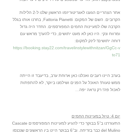
אחר הצהריים הגענו לאגריטוריזמו הראשון שלנו ל-2 הלילות
הקרובים. השם של המקום: Fattoria Pianetti, בחרנו אותו בגלל
הקרבה שלו למעיינות החמים המפורסמים. החדר היה גדול
ומרווח ונקי. היו כאן לא מעט יתושים, כדי להערך מראש עם
דוחה יתושים! לינק למקום:
https://booking.stay22.com/travelinstylewithnitzan/GgCc-v
to71
בערב היינו רעבים ואכלנו כאן ארוחת ערב, בדיעבד זו הייתה
ממש טעות! האוכל על הפנים ושילמנו ביוקר, לא להתפתות
לאכול פה! רק נראה יפה…
יום 4: טיול במעיינות החמים
התעוררנו ב־5 בבוקר כדי להגיע למעיינות המפורסמים Cascate
del Mulino כבר בזריחה, וב־6 בבוקר היינו בין הראשונים שנכנסו