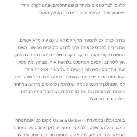
קלאסי לצד טעמים מיוחדים שמתחלפים אנחנו לקחנו אחד
פיסטוק ואחד קלאסי והיה נדירררר! מומלץ מאוד!
בדרך עצרנו גם לתמונה מחוץ לפנתאון, עם עוד מלא אנשים,
אם רוצים להכנס לבפנים צריך לרכוש כרטיסים מראש. משם
המשכנו לקוליסאום. בביקור הקודם שלי ברומא נכנסתי גם לתוך
הקוליסאום, והפעם הסתפקנו בלראות אותו מבחוץ. אין ספק
שזה אחד הסמלים הכי מרשימים של העיר, אבל גם אחד
המקומות הכי תיירותיים ועמוסים ברומא כמעט בכל שעה ביום.
למי שמתכנן להיכנס פנימה יש להזמין כרטיסים מראש, במיוחד
בעונות העמוסות וגם אם לא נכנסים, יש באזור כמה נקודות
צילום יפות מלמעלה
בערב אכלנו במסעדת Osteria Barberini מקום קטן שמתמחה
כמעט בכל מה שקשור לכמהין. התפריט כאן מבוסס על המטבח
הרומאי עם דגש חזק על כמהין- פסטות טריות, ריזוטו, ואפילו