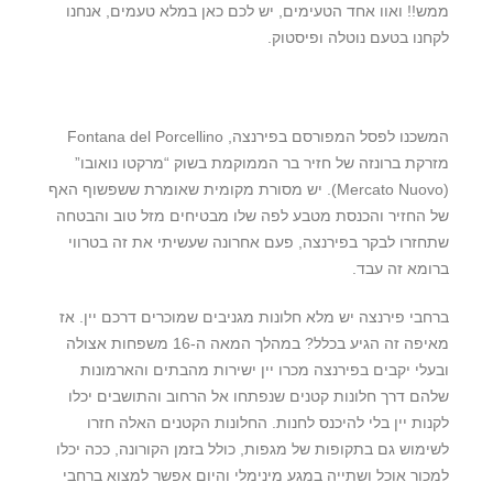
ממש!! ואוו אחד הטעימים, יש לכם כאן במלא טעמים, אנחנו
לקחנו בטעם נוטלה ופיסטוק.
המשכנו לפסל המפורסם בפירנצה, Fontana del Porcellino
מזרקת ברונזה של חזיר בר הממוקמת בשוק “מרקטו נואובו”
(Mercato Nuovo). יש מסורת מקומית שאומרת ששפשוף האף
של החזיר והכנסת מטבע לפה שלו מבטיחים מזל טוב והבטחה
שתחזרו לבקר בפירנצה, פעם אחרונה שעשיתי את זה בטרווי
ברומא זה עבד.
ברחבי פירנצה יש מלא חלונות מגניבים שמוכרים דרכם יין. אז
מאיפה זה הגיע בכלל? במהלך המאה ה-16 משפחות אצולה
ובעלי יקבים בפירנצה מכרו יין ישירות מהבתים והארמונות
שלהם דרך חלונות קטנים שנפתחו אל הרחוב והתושבים יכלו
לקנות יין בלי להיכנס לחנות. החלונות הקטנים האלה חזרו
לשימוש גם בתקופות של מגפות, כולל בזמן הקורונה, ככה יכלו
למכור אוכל ושתייה במגע מינימלי והיום אפשר למצוא ברחבי