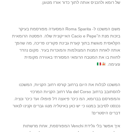
של רומא ולהכניס אותה לתוך כדור אורז מטוגן.
משם המשכנו ל- Roma Sparita המסעדה מפורסמת בעיקר
בזכות מנת ה־Cacio e Pepe האייקונית שלה. הפסטה הרומאית
הקלאסית מוגשת בתוך קערת גבינת פקורינו פריכה, מה שהפך
אותה לאחת המנות המצולמות והמוכרות בעיר. מקום נהדר
לחוות בו את המטבח הרומאי המסורתי באווירה מקומית
ונעימה.
המשכנו לבלות את היום ברחוב קורסו רחוב הקניות, המשכנו
להסתובב ברחוב Via del Corso רחוב הקניות המרכזי
והמפורסם בברומא, המ כיכר פיאצה דל פופולו ועד כיכר ונציה.
נכנסנו לסיבוב במנגו כי יש כאן באיטליה מנגו גברים וקנינו לנאור
דברים היסטרים!
איך אפשר בלי גלידת Venchi המפורסמת, אחת מרשתות