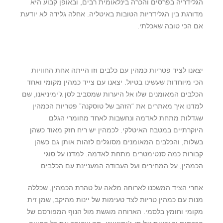
הגלידריה בפרסים והכרה בינלאומית רבים, ובאופן קבוע היא
מדורגת בין הגלידריות הטובות באיטליה. אחלה גלידה לא יודעת
אם הכי טובה שאכלתי.
יצאנו לציד פטריות כמהין עם כלבים וזו הייתה אחת החוויות
הכי מיוחדות שעשינו בטיול. יצאנו עם צייד כמהין מקומי ואחד
הכלבים המאומנים שלו אל היערות שמסביב לסן ג’ימיניאנו, שם
למדנו איך מאתרים את “הזהב של טוסקנה” פטריות הכמהין
שגדלות מתחת לאדמה ונחשבות לאחד מחומרי הגלם
היוקרתיים במטבח האיטלקי. לכמהין יש ריח חזק מאוד כשהן
בשלות, והכלבים המאומנים מסוגלים לזהות אותן גם כשהן
קבורות כמה סנטימטרים מתחת לאדמה. למדנו על סוגי
הכמהין, על המחירים ועל העבודה המעניינת עם הכלבים.
אחרי הציד המשכנו לארוחה מלאה על טהרת הכמהין, שכללה
מנות עם כמהין טריות לצד טעימות של יינות מהיקב, שמן זית
מקומי וחומץ בלסמי. הארוחה מוגשת מול הנוף המפורסם של