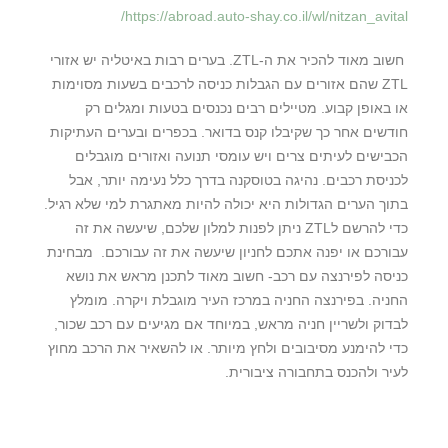
https://abroad.auto-shay.co.il/wl/nitzan_avital/
חשוב מאוד להכיר את ה-ZTL. בערים רבות באיטליה יש אזורי
ZTL שהם אזורים עם הגבלות כניסה לרכבים בשעות מסוימות
או באופן קבוע. מטיילים רבים נכנסים בטעות ומגלים רק
חודשים אחר כך שקיבלו קנס בדואר. בכפרים ובערים העתיקות
הכבישים לעיתים צרים ויש עומסי תנועה ואזורים מוגבלים
לכניסת רכבים. נהיגה בטוסקנה בדרך כלל נעימה יותר, אבל
בתוך הערים הגדולות היא יכולה להיות מאתגרת למי שלא רגיל.
כדי להרשם לZTL ניתן לפנות למלון שלכם, שיעשה את זה
עבורכם או יפנה אתכם לחניון שיעשה את זה עבורכם. מבחינת
כניסה לפירנצה עם רכב- חשוב מאוד לתכנן מראש את נושא
החניה. בפירנצה החניה במרכז העיר מוגבלת ויקרה. מומלץ
לבדוק ולשריין חניה מראש, במיוחד אם מגיעים עם רכב שכור,
כדי להימנע מסיבובים ולחץ מיותר. או להשאיר את הרכב מחוץ
לעיר ולהכנס בתחבורה ציבורית.