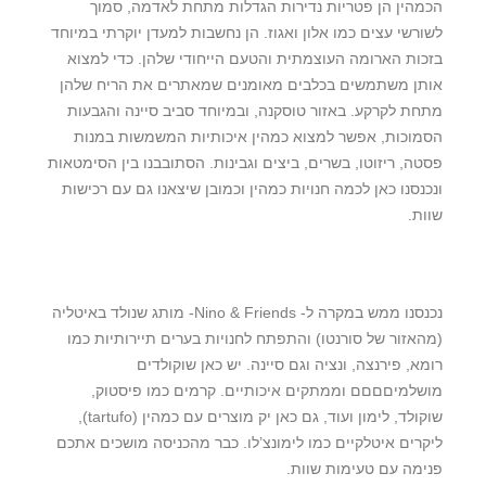
הכמהין הן פטריות נדירות הגדלות מתחת לאדמה, סמוך
לשורשי עצים כמו אלון ואגוז. הן נחשבות למעדן יוקרתי במיוחד
בזכות הארומה העוצמתית והטעם הייחודי שלהן. כדי למצוא
אותן משתמשים בכלבים מאומנים שמאתרים את הריח שלהן
מתחת לקרקע. באזור טוסקנה, ובמיוחד סביב סיינה והגבעות
הסמוכות, אפשר למצוא כמהין איכותיות המשמשות במנות
פסטה, ריזוטו, בשרים, ביצים וגבינות. הסתובבנו בין הסימטאות
ונכנסנו כאן לכמה חנויות כמהין וכמובן שיצאנו גם עם רכישות
שוות.
נכנסנו ממש במקרה ל- Nino & Friends- מותג שנולד באיטליה
(מהאזור של סורנטו) והתפתח לחנויות בערים תיירותיות כמו
רומא, פירנצה, ונציה וגם סיינה. יש כאן שוקולדים
מושלמיםםםם וממתקים איכותיים. קרמים כמו פיסטוק,
שוקולד, לימון ועוד, גם כאן יק מוצרים עם כמהין (tartufo),
ליקרים איטלקיים כמו לימונצ’לו. כבר מהכניסה מושכים אתכם
פנימה עם טעימות שוות.