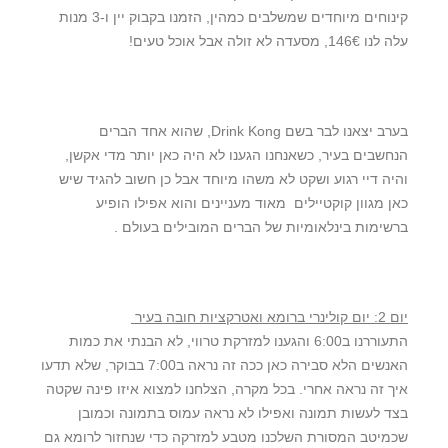
קינוחים מיוחדים שמשלבים כמהין, הזמנו בקבוק יין ו-3 מנות
עלה לנו 146€, מסעדה לא זולה אבל אוכל טעים!
בערב יצאנו לבר בשם Drink Kong, שהוא אחד הברים
הנחשבים בעיר, כשאנחנו הגענו לא היה כאן יותר מדי אקשן,
והיה דיי רגוע ושקט לא משהו מיוחד אבל כן חשוב להגיד שיש
כאן מגוון קוקטיילים מאוד מעניינים והוא אפילו הופיע
ברשימות בינלאומיות של הברים המובילים בעולם .
יום 2: יום קולינרי ברומא ואטרקציות חובה בעיר
התעוררנו ב6:00 והגענו למזרקת טרווי, לא הבנתי את כמות
האנשים הלא סבירה כאן ככה זה נראה ב7:00 בבוקר, שלא תדעו
איך זה נראה אחרי. בכל מקרה, הצלחנו למצוא איזו פינה שקטה
בצד לעשות תמונה ואפילו לא נראה עמוס בתמונה וכמובן
שכמיטב המסורת השלכנו מטבע למזרקה כדי שנחזור לרומא גם