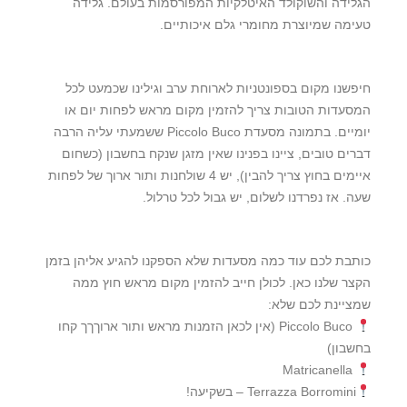
הגלידה והשוקולד האיטלקיות המפורסמות בעולם. גלידה
טעימה שמיוצרת מחומרי גלם איכותיים.
חיפשנו מקום בספונטניות לארוחת ערב וגילינו שכמעט לכל
המסעדות הטובות צריך להזמין מקום מראש לפחות יום או
יומיים. בתמונה מסעדת Piccolo Buco ששמעתי עליה הרבה
דברים טובים, ציינו בפנינו שאין מזגן שנקח בחשבון (כשחום
איימים בחוץ צריך להבין), יש 4 שולחנות ותור ארוך של לפחות
שעה. אז נפרדנו לשלום, יש גבול לכל טרלול.
כותבת לכם עוד כמה מסעדות שלא הספקנו להגיע אליהן בזמן
הקצר שלנו כאן. לכולן חייב להזמין מקום מראש חוץ ממה
שמציינת לכם שלא:
Piccolo Buco (אין לכאן הזמנות מראש ותור ארוךךך קחו
בחשבון)
Matricanella
Terrazza Borromini – בשקיעה!