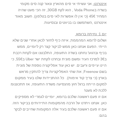
אינטרנט-
אני עשיתי אי סים מהארץ ונאור קנה סים מקומי
בשדה בVoda Phone , הוא לקח 30GB, זה הכי מעט שהיה
המחיר 45€ (כי אין לו אפשרות לאי סים בטלפון). חשוב מאוד
אינטרנט ,השתמשנו בו בניווטים ובנסיעות.
יום 1: נחיתה ברומא
ושלום לרומא המהממת, איזה כיף לחזור לכאן אחרי שנים שלא
הייתי. הפעם אנחנו כאן ממש לביקור קצר רק ליומיים, ממש
בכיף וברגוע! נחתנו בשדה התעופה, התלבטנו אם לקחת רכבת
ב3€ למרכז העיר ומשם מונית ובחרנו לקחת ישר Uber ב55€, כי
היינו עייפים ורעבים. יש כאן עוד אפליקציה נוספת של מונית
בשם Freenow, את שתי האפליקציות צריך להתקין מראש
בארץ (כי צריך קוד אימות). כל ההתניידות שלנו בעיר ממקום
למקום הייתה ברגל חוץ מהנסיעה משדה התעופה, אז תתכוננומ
ללכת לא מעט!
אם זו פעם ראשונה שלכם ברומא, יומיים לגמרי לא מספיקים
כאן. אנחנו ויתרנו על הרבה מהמקומות התיירותים בביקור הזה.
אם זו פעם ראשונה שלכם בעיר אלה המקומות שחייבים לבקר
בהם: