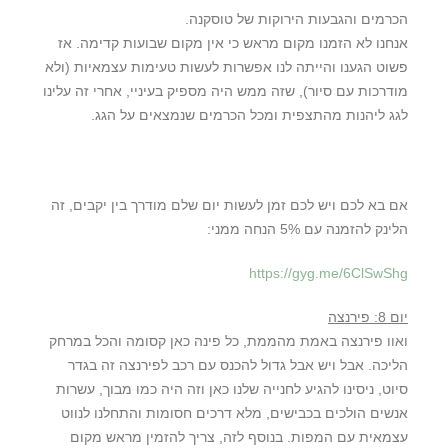
הכרמים והגבעות הירוקות של טוסקנה.
אנחנו לא הזמנו מקום מראש כי אין מקום שבועות קדימה. אז
פשוט הגענו והייתה לנו אפשרות לעשות טעימות עצמאיות (ולא
מודרכות עם סיור), שזה ממש היה מספיק בעיניי, אחרי זה עלינו
לגג ליהנות מהתצפית ומכל הכרמים שנמצאים על הגג.
‏אם בא לכם ויש לכם זמן לעשות יום שלם מודרך בין יקבים, ‏זה
הלינק להזמנה עם 5% הנחה ממני:
https://gyg.me/6ClSwShg
יום 8: פירנצה
ואוו פירנצה באמת מהממת, כל פינה כאן קסומה והכל במרחק
הליכה. אבל ויש אבל גדול להכנס עם רכב לפירנצה זה בגדר
סיוט, ניסינו להגיע לחנייה שלנו כאן וזה היה כמו מבוך, עשרות
אנשים הולכים בכבישים, מלא דרכים חסומות והתחלנו לנווט
עצמאית עם המפות. בנוסף לזה, צריך להזמין מראש מקום