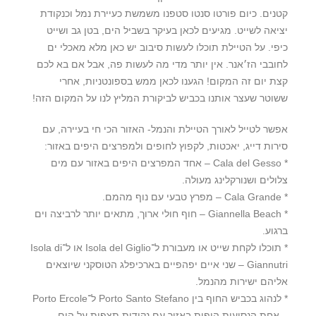
קטנים. כיום פורטו סנטו סטפנו משמשת כעיירת נמל וכנקודת
יציאה לשייט. מגיעים לכאן בעיקר בשביל הים, בטן גב ושייט
כיפי. על הטיילת תוכלו לעשות סיבוב יש כאן מלא מאכלי ים
לחובבי הז׳אנר. אין יותר מדי מה לעשות פה, אבל אם בא לכם
קצת יום זה המקום! הגענו לכאן ממש בספונטניות, אחרי
ששוטר שעצר אותנו בכביש לביקורת המליץ לנו על המקום הזה!
אפשר לטייל לאורך הטיילת והנמל- האזור הכי חי בעיירה, עם
סירות דייג, יאכטות, לקפוץ לחופים ולמפרצים היפים באזור:
* Cala del Gesso – אחד המפרצים היפים באזור עם מים
צלולים ושנורקלינג מעולה.
* Cala Grande – מפרץ טבעי עם נוף מהמם.
* Giannella Beach – חוף חולי ארוך, מתאים יותר לרביצה וים
ברגוע.
* תוכלו לקחת שייט או מעבורת ל־Isola del Giglio או ל־Isola di
Giannutri – שני איים יפהפיים בארכיפלג הטוסקני שיוצאים
אליהם ישירות מהנמל.
* לנהוג בכביש החוף בין Porto Santo Stefano ל־Porto Ercole
– אחת הנסיעות היפות באזור עם נקודות תצפית על הים.