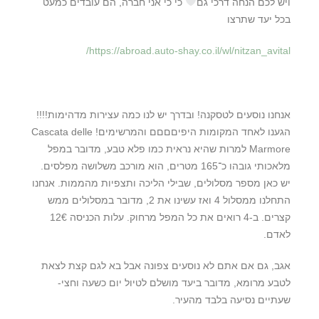
ויש לכם הנחה דרכי גם
כי כי אני חברה, הם עובדים כמעט
בכל יעד שתרצו
https://abroad.auto-shay.co.il/wl/nitzan_avital/
אנחנו נוסעים לטסקנה! ובדרך יש לנו כמה עצירות מדהימות!!!!
הגענו לאחד המקומות היפיםםםם והמרשימים! Cascata delle
Marmore למרות שהיא נראית כמו פלא טבע, מדובר במפל
מלאכותי גובהו כ־165 מטרים, הוא מורכב משלושה מפלסים.
יש כאן מספר מסלולים, שבילי הליכה ותצפיות מהממות. אנחנו
התחלנו ממסלול 4 ואז עשינו את 2, מדובר במסלולים ממש
קצרים. ב-4 רואים את כל המפל מרחוק. עלות הכניסה 12€
לאדם.
אגב, גם אם אתם לא נוסעים צפונה אבל בא לגם קצת לצאת
לטבע מרומא, מדובר ביעד מושלם לטיול יום כשעה וחצי-
שעתיים נסיעה בלבד מהעיר.