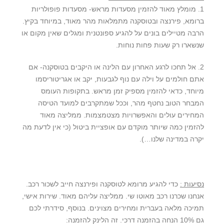
1. מומלץ מאוד להזמין מסעדות מראש- מסעדות פופולריות
ברומא, פירנצה ובטוסקנה מתמלאות מהר מאוד, במיוחד בקיץ.
הרבה מטיילים בונים על להגיע ספונטנית ומגלים שאין מקום או
שנשארו רק שעות פחות נוחות.
2. אל תחכו לרגע האחרון עם הלינה או היקבים בטוסקנה- אם
אתם חולמים על וילה עם נוף לגבעות, יקב או אגריטוריסמו
מיוחד, כדאי להזמין מספיק זמן מראש. בתקופות העומס
המבחר הטוב נחטף מהר, וככל שמתקרבים למועד הטיסה
המחירים עולים והאפשרויות מצטמצמות. ממליצה מאוד
להזמין כמה שיותר מוקדם עם אופציית ביטול (כי אין לדעת מה
יקרה במדינה שלנו…).
נסיעות :
כדי להגיע מרומא לטוסקנה ופירנצה חייב לשכור רכב.
אנחנו שכרנו רכב מאוטו שי. ממליצה עליהם מאוד. שירות אישי,
תמיכה מלאה בעברית ומחירים מצוינים. בנוסף, סידרתי לכם
גם 10% הנחה בהזמנה דרכי. זה הלינק להזמנה: