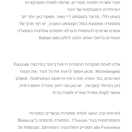
העיר עשרות חלונות מקוריים, שהפכו לאחת האטרקציות
המיוחדות והמצולמות של העיר
באופן כללי, מדובר בקונספט דיי גאוני, משקה כאן יותר יקר
ממסעדה ממוצעת בגלל הקונספט המגניב, יש תור ארוך של
אנשים שרוצים להתנסות והם לא תופסים שולחנות במסעדה
ועומדים ברחוב! אנחנו הלכנו לחלון בשם Babae.
עלינו לאחת מנקודות התצפית היפות ביותר בפירנצה Piazzale
Michelangelo. מכאן אפשר לראות את כל העיר ,את הגגות
האדומים, נהר הארנו ואת כיפת הדואומו המפורסמת. מושלם
כאן במיוחד בשקיעה, יש כאן נגני רחוב ואווירה ממש כיפית,
אפשר לקנות אפרול שפריץ ולשבת בכיף.
לארוחת ערב הגענו לאחת מסעדות הבשרים המוכרות
והמפורסמות בעיר I’Tuscan. המסעדה מתמחה ב־Bistecca
alla Fiorentina הסטייק הפלורנטיני המפורסם, ומבוססת על