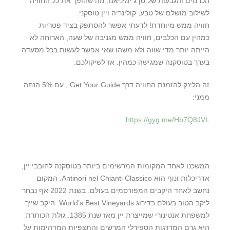
הכרמים והגבעות של סן ג’ימיניאנו, מה שהופך את כל החוויה
לשילוב מושלם של טבע, קולינריה ויין טוסקני.
חוויה ממש מיוחדת! לדעתי אפשר להסתפק בציד פטריות
כמהין עם הכלבים, חוויה ממש מגניבה של שעה, הארוחה לא
הייתה יותר מדי שווה ולא משהו שאי אפשר לעשות בכל מסעדה
בערך בטוסקנה שמגישה כמהין. אז לשיקולכם.
זה הלינק להזמנת החוויה דרך Get Your Guide , עם 5% הנחה
ממני:
https://gyg.me/Hb7Q8JVL
המשכנו לאחד המקומות המרשימים ביותר בטוסקנה לחובבי יין,
אדריכלות ונוף הוא Antinori nel Chianti Classico. המקום
נחשב לאחד היקבים המפורסמים בעולם. בשנת 2022 אף נבחר
ליקב הטוב בעולם בדירוג World’s Best Vineyards. היקב שייך
למשפחת אנטינורי שמייצרת יין מאז שנת 1385. גולת הכותרת
היא גרם המדרגות הספירלי המרשים והתצפיות המדהימות על