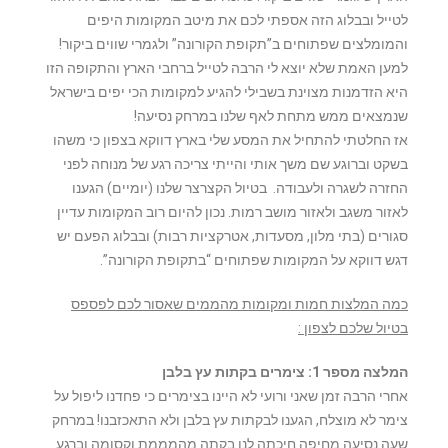
לטייל ובבלוג הזה אספתי לכם את מיטב המקומות היפים
והמומלצים שפתוחים ב”תקופת הקורונה” ולגמרי שווים ביקור!
למען האמת שלא יוצא לי הרבה לטייל ברחבי הארץ והתקופה הזו
היא הזדמנות מצוינת בשבילי להגיע למקומות הכי יפים בישראל
שנמצאים ממש מתחת לאף שלנו במרחק נסיעה!
אז החלטתי להתחיל את המסע שלי בארץ דווקא בצפון כי משהו
בשקט וברוגע שם משך אותי והייתי צריכה רגע של מנוחה לפני
החזרה לשגרה ולעבודה. בטיול הקצרצר שלנו (יומיים) הגענו
לאזור משגב ולאזור מושב רמות. נכון להיום רוב המקומות עדיין
סגורים (בתי מלון, מסעדות, אטרקציות רבות) ובבלוג הפעם יש
דגש דווקא על המקומות שפתוחים “בתקופת הקורונה”.
כמה המלצות חמות ומקומות מהממים שאסור לכם לפספס
בטיול שלכם לצפון :
המלצה מספר 1: צימרים בקתות עץ בלבן
אחרי הרבה זמן שאני ורועי לא היינו בצימרים כי פחדנו ליפול על
צימר לא מוצלח, הגענו לבקתות עץ בלבן ולא התאכזבנו! במרחק
שעה נסיעה מחיפה חיכתה לנו בקתה מהמממת וקסומה וברגע