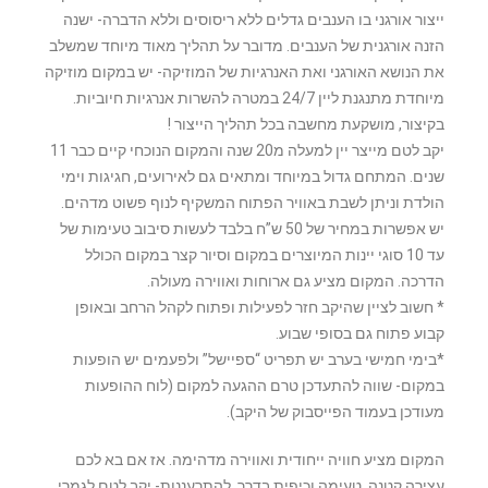
ייצור אורגני בו הענבים גדלים ללא ריסוסים וללא הדברה- ישנה
הזנה אורגנית של הענבים. מדובר על תהליך מאוד מיוחד שמשלב
את הנושא האורגני ואת האנרגיות של המוזיקה- יש במקום מוזיקה
מיוחדת מתנגנת ליין 24/7 במטרה להשרות אנרגיות חיוביות.
בקיצור, מושקעת מחשבה בכל תהליך הייצור !
יקב לטם מייצר יין למעלה מ20 שנה והמקום הנוכחי קיים כבר 11
שנים. המתחם גדול במיוחד ומתאים גם לאירועים, חגיגות וימי
הולדת וניתן לשבת באוויר הפתוח המשקיף לנוף פשוט מדהים.
יש אפשרות במחיר של 50 ש”ח בלבד לעשות סיבוב טעימות של
עד 10 סוגי יינות המיוצרים במקום וסיור קצר במקום הכולל
הדרכה. המקום מציע גם ארוחות ואווירה מעולה.
* חשוב לציין שהיקב חזר לפעילות ופתוח לקהל הרחב ובאופן
קבוע פתוח גם בסופי שבוע.
*בימי חמישי בערב יש תפריט “ספיישל” ולפעמים יש הופעות
במקום- שווה להתעדכן טרם ההגעה למקום (לוח ההופעות
מעודכן בעמוד הפייסבוק של היקב).
המקום מציע חוויה ייחודית ואווירה מדהימה. אז אם בא לכם
עצירה קטנה, טעימה וכיפית בדרך להתרעננות- יקב לטם לגמרי