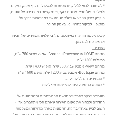
* לא חובה לבוא ללילה, יש אפשרות להגיע ליום כיף מפנק במקום
ולשלב טיפול ספא, ארוחת בוקר, ואטרקציות כמו רכיבה על סוסים,
פיקניק בחיק הטבע או לשלב מנוחה של כמה שעות בדרך אל
מהצפון, לביקור בחרמון או בעמק החולה.
קיבלתי כמה הודעות באינסטגרם לגבי עלויות ומחירים של הצימר
אז מפרטת לכם כאן.
מחירים :
מתחם HOME או Chateau Provence- אמצע שבוע 750 ש”ח,
בסופ”ש 1300 ש”ח.
מתחם View- אמצע שבוע 850 ש”ח, סופ”ש 1400 ש”ח.
מתחם Boutique- אמצע שבוע 1200 ש”ח, סופש 1600 ש”ח
* המחירים הם ללילה ולזוג.
* בסופש ההזמנה הינה למינימום שני לילות.
מוזמנים לבקר באתר ולהתרשם מהמתחמים ומהתמונות של
החדרים ולבחור את מקום האירוח שאתם הכי מתחברים אליו-
חשוב לציין שאחרי בדיקה, התמונות באתר מדויקות ומשקפות
בדיוק את מה שאתם מקבלים. ניתן לבצע הזמנות גם באתר של