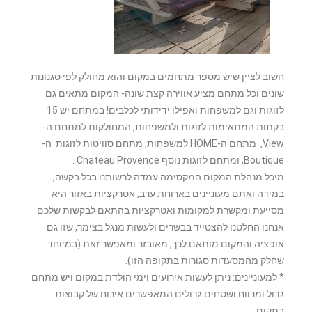
חשוב לציין שיש מספר מתחמים במקום והוא מחולק לפי סגנונות
שונים וכל מתחם מציע אווירה קצת שונה- המקום מתאים גם
לזוגות וגם למשפחות ואפילו ידידותי לכלבים! במתחם יש 15
בקתות המתאימות לזוגות ולמשפחות, המחולקות למתחם ה-
View, מתחם ה-HOME למשפחות, מתחם סוויטות לזוגות ה-
Boutique, ומתחם לזוגות נוסף Chateau Provence .
מיכל מנהלת המקום המקסימה עמדה לרשותנו בכל בקשה,
במידה ואתם מעוניינים בארוחת ערב, אטרקציות באזור היא
מסייעת ומקשרת למקומות ואטרקציות בהתאם לבקשות שלכם.
אנחנו החלטנו להצטייד בבשרים ולעשות מנגל בצימר, שזו גם
אופציה והמקום מותאם לכך, מאובזר ומאפשר זאת (במיוחד
שחלק מהמסעדות סגורות בתקופה הזו).
* למעוניינים: ניתן לעשות אירועים וימי הולדת במקום ויש מתחם
גדול ומרווח ושטחים גדולים המאפשרים אירוח של קבוצות
במקום.