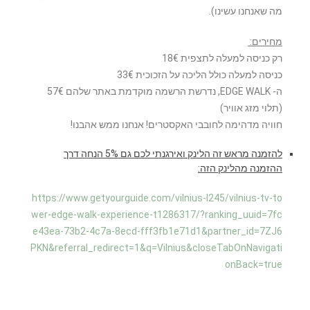
מה שאנחנו עשינו).
מחירים:
רק כניסה למעלה לתצפית 18€
כניסה למעלה כולל הליכה על הזכוכית 33€
ה- EDGE WALK, נדרשת הרשמה מוקדמת באתר שלהם 57€
(תלוי מזג אוויר)
חוויה מדהימה לחובבי האקסטרים! אנחנו ממש אהבנו!
להזמנה מראש זה הלינק ואירגנתי לכם גם 5% הנחה דרך
ההזמנה מהלינק הזה:
https://www.getyourguide.com/vilnius-l245/vilnius-tv-to
wer-edge-walk-experience-t1286317/?ranking_uuid=7fc
e43ea-73b2-4c7a-8ecd-fff3fb1e71d1&partner_id=7ZJ6
PKN&referral_redirect=1&q=Vilnius&closeTabOnNavigati
onBack=true