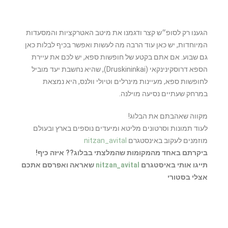
הגענו רק לסופ״ש קצר ודגמנו את מיטב האטרקציות והמסעדות
המיוחדות, יש כאן עוד הרבה מה לעשות ואפשר בכיף לבלות כאן
גם שבוע. אם אתם בקטע של חופשות ספא, יש לכם את עיירת
הספא דרוסקינינקאי (Druskininkai), שהיא נחשבת יעד מוביל
לחופשות ספא, מעיינות מינרלים וטיולי וולנס, היא נמצאת
במרחק שעתיים נסיעה מוילנה.
מקווה שאהבתם את הבלוג!
לעוד תמונות וסרטונים מליטא ומיעדים נוספים בארץ ובעולם
מוזמנים לעקוב באינסטגרם
nitzan_avital
ביקרתם באחד מהמקומות שהמלצתי בבלוג?? איזה כיף!
תייגו אותי באיסטגרם
nitzan_avital
שאראה ואפרסם אתכם
אצלי בסטורי