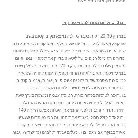
מספר המקומות המצומצם.
יום 3: טיול יום מחוץ לוינה- טורקאי
במרחק 20-30 דקות בלבד מוילנה נמצא מקום קסום בשם
טורקאי, אפשר לבלות כאן יום שלם מלא באטרקציות כיפית, קצת
שינוי אווירה מהעיר. יש חוויות שפשוט אי אפשר להסביר בתמונות
וכדור פורח מעל הנופים של ליטא זו בדיוק אחת מהן. יצאנו היום
מהמלון שלנו ב5 לפנות בוקר, רק כ-20 דקות נסיעה מהמלון שלנו
במרכז וילנה, והגענו לאחת החוויות המדהימות לחוויה שנראית
כמו סצנה מסרט: שדות ירוקים אינסופיים, יערות, אגמים קטנים
והזריחה המדהימה. ליטא נחשבת לאחת המדינות היפות
באירופה לטיסות בכדור פורח. הטיסה עצמה נמשכת בערך שעה
באוויר, אבל כל החוויה ארוכה יותר וכוללת גם הסעה מהמלון
וחזרה, תדריך והכנות לפני ההמראה. העלות אצלנו הייתה 140
יורו לאדם כולל הכול ולגמרי אחת החוויות הכי מיוחדות שעשינו
בטיול הזה. מומלץ להביא איתכם בגדים חמים, יוצאים מוקדם
מאוד בבוקר וגם מגפיים או נעלים עמידות למים (כי יש דשא גבוה