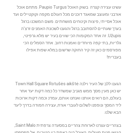
עשינו עצירה קצרה בשוק האוכל Paupio Turgus. מתחם אוכל
אורבני ומעוצב שמאגד דוכנים מכל העולם מקפה וקוקטיילים ועד
אוכל אסייתי, פיצות וקינוחים מושחתים. משם המשכנו ברגל
בערך שעתיים להסתובב ברגל והגענו לשכונת האמנים זרצ’ה
Užupis. זה אחד המקומות הכי שווים בעיר יש מלא גרפיטי,
גלריות, בתי קפה מיוחדים ואמנות רחוב. אחד הסמלים הכי
מפורסמים כאן זה קיר החוקה שרשום במלא שפות אפילו
בעברית!
הגענו ללב של העיר וילנה Town Hall Square Rotušės aikštė
יש כאן מעין מסך ממש מגניב שמשדר כל כמה דקות יעד אחר
בעולם, הם רואים אותנו ואנחנו אותם, עמדנ וכמה דקות ארוכות
ליד המסך ונופפנו לשלום לעוברי אורח, עצירה חמודה בדרך ליעד
הבא שלנו.
בצהריים עצרנו לארוחת צהריים במסעדה צרפתית Saint Malo,
הגישו מנות מעולות, האוכל היה באמת בין הטובים, אל תפספסו