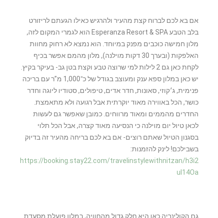
אם בא לכם לברוח קצת מהעיר ולהרגיש כאילו הגעתם לריזורט
בלב הטבע Esperanza Resort & SPA הוא לגמרי המקום לזה,
מלון חמישה כוכבים מפנק במיוחד. הוא נמצא לא רחוק מחוות
האלפקות (ובערך 30 דקות מוילנה), מלון מהמם אפשר בכיף
לקחת כאן גם 2 לילות למי שרוצה טבע וקצת בטן גב- בעיקר בקיץ.
יש כאן במלון ספא ענק ומעוצב בגודל של כ־1,000 מ”ר עם בריכה
פנימית, ג׳קוזי, סאונות, חדר אדים, טיפולים, סטודיו ליוגה וחדר
כושר, הכל באווירה מאוד יוקרתית אבל רגועה ולא מתאמצת.
החדרים מהממים ומאוד מרווחים. כמובן שאפשר גם לעשות
לכאן טיול יום מוילנה כי הנסיעה מאוד קצרה, אבל הכל תלוי
בסגנון הטיול שאתם רוצים- אם בא לכם בריחה מהעיר זה בדיוק
בשבילכם! לינק להזמנות:
https://booking.stay22.com/travelinstylewithnitzan/h3i2
ul14Oa
גם הקולינריה כאן היא חלק גדול מהחוויה, במלון פועלת מסעדת