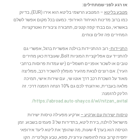
אז רגע לפני שמתחילים:
מטבע בליטא
– המטבע הרשמי בליטא הוא אירו (EUR), בדיוק
כמו ברוב מדינות האיחוד האירופי. כמעט בכל מקום אפשר לשלם
באשראי, גם בבתי קפה קטנים, תחבורה ציבורית ואטרקציות.
המחירים פה זולים ונוחים.
התניידות-
רוב ההתניידות בוילנה אפשרית ברגל, אפשרי גם
להתנייד עם אפליקציית המוניות Bolt, שעובדת כאן מחירים
טובים או לשכור אופניים חשמליים (יש עמדות פרוסות ברחבי
העיר). אם רוצים לצאת מהעיר מומלץ להשכיר רכב, ממליצה
מאוד על השכרת רכב דרך אוטו שי, עם שירות אישי, תמיכה
מלאה בעברית, ואירגנתי לכם גם 10% הנחה הזמנה דרכי. זה
הלינק להזמנה:
https://abroad.auto-shay.co.il/wl/nitzan_avital/
טיסות ישירות עם ארקיע –
ארקיע מפעילה טיסות ישירות
מישראל לוילנה, בירת ליטא, בתדירות של 3 פעמים בשבוע. זמן
הטיסה הוא בערך 4 שעות, מה שהופך את ליטא ליעד אירופאי
יחסית קרוב ונוח לחופשה עירונית, ספא, טבע וקולינריה. הקו