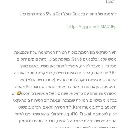
ורטוב)
להזמנה של החוויה בGet Your Guide ב-5% הנחה לחצו כאן:
https://gyg.me/fqMAQUEp
העיר טורקאי מפורסמת בזכות הטירה המרשימה שלה שנמצאת
ממש על אי בלב אגם Galvė, מוקפת טבע, יערות ונופים ירוקים
מכל כיוון. מעבר לטירה, אפשר ליהנות כאן משיט באגם בערך
ב7.5 יורו לאדם, הליכות רגועות בטיילת, בתי קפה קטנים ואווירה
שקטה שמרגישה רחוקה לגמרי מהעיר (למרות שהיא לא). אל
תפספסו כאן גם את המאפה המקומי המפורסם Kibinai מאפה
מסורתי שמזוהה עם טראקאי, שזה סוג של אמפאנדס תכלס
יש
בכל מיני מילויים. הטיילת שממנה יוצאות רוב הסירות ב־טראקאי
היא סביב רחוב Karaimų g. ליד הטירה והאגם. הכי טוב פשוט
לכוון להכתובת: Karaimų g. 43C, Trakai. ברגע שמגיעים לאזור
הטירה יש שם טיילת ארוכה על המים, דוכנים, מסעדות והמון
סירות שיוצאות לשייט סביב האגם והטירה.