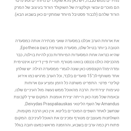
מחירים ממש סבבה, ויש כאן מלא שוקולדים מיוחדים וטעימים!
הם מוכרים עכשי וקולקציה של השוקולד הורוד בעיצוב של המרק
הורוד שלהם (לכבוד פסטיבל מיוחד שמתקיים כאן בשבוע הבא).
את ארוחת הערב אכלנו במסעדה שאני מכתירה אותה כמסעדה
הטובה ביותר בטיול שלנו, מסעדה מטורפת בשם Epotheca,
שהיא כנראה אחת המסעדות המיוחדות נכון להיות בוילנה, כבר
מהכניסה כולנו נכנסנו בוואוו מטורף. חוויית פיין דיינינג אינטימית
ומדהימה! הקונספט כאן שונה לגמרי ממסעדה רגילה: יש שולחן
אחד משותף לכ־15 סועדים בלבד, וכל הערב מרגיש כמו אירוע
קולינרי פרטי. התפריט משתנה כל הזמן ומציע עם ארוחות
טעימות יצירתיות. הרבה מהאוכל ממש נעשה מול העיניים שלנו,
ובאמת שכל מנה כאן הייתה יצירת אומנות. המקום שייך לקבוצת
Amandus של השף הליטאי Deivydas Praspaliauskas,
שנחשב לאחד השפים המוכרים בליטא. אין כאן הרבה מקומות,
השולחנות מעוצבים מטורף ומכינים את האוכל לעיניכם. המקום
פתוח רק כמה ערבים בשבוע, וההזמנה מראש כמעט חובה בגלל