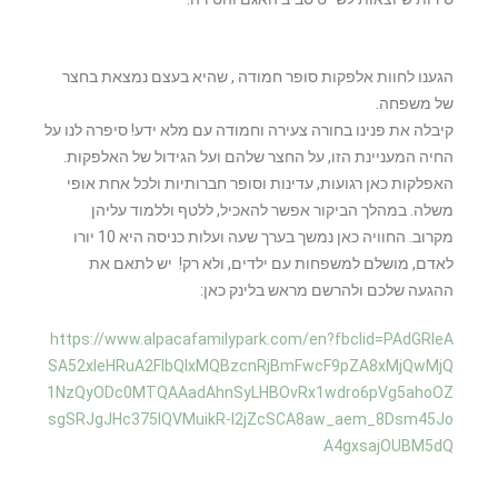
הגענו לחוות אלפקות סופר חמודה , שהיא בעצם נמצאת בחצר
של משפחה.
קיבלה את פנינו בחורה צעירה וחמודה עם מלא ידע! סיפרה לנו על
החיה המעניינת הזו, על החצר שלהם ועל הגידול של האלפקות.
האפלקות כאן רגועות, עדינות וסופר חברותיות ולכל אחת אופי
משלה. במהלך הביקור אפשר להאכיל, ללטף וללמוד עליהן
מקרוב. החוויה כאן נמשך בערך שעה ועלות כניסה היא 10 יורו
לאדם, מושלם למשפחות עם ילדים, ולא רק! יש לתאם את
ההגעה שלכם ולהרשם מראש בלינק כאן:
https://www.alpacafamilypark.com/en?fbclid=PAdGRleA
SA52xleHRuA2FlbQIxMQBzcnRjBmFwcF9pZA8xMjQwMjQ
1NzQyODc0MTQAAadAhnSyLHBOvRx1wdro6pVg5ahoOZ
sgSRJgJHc375IQVMuikR-l2jZcSCA8aw_aem_8Dsm45Jo
A4gxsajOUBM5dQ