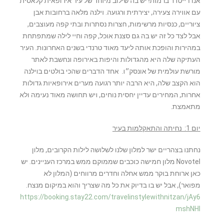
אנדרייטדר ברמות! יש בה שילוב מיוחד של עיר אירופאית קלאסית
עם אווירה צעירה, יצירתית ורגועה. וילנה מלאה ברחובות אבן
ציוריים, כנסיות מרשימות, חצרות נסתרות ובתי קפה מעוצבים,
אבל לצד כל זה יש בה גם סצנת אוכל, קפה וחיי לילה שמתפתחת
במהירות והופכת אותה ליעד מאוד טרנדי בשנים האחרונות. העיר
העתיקה שלה היא מהגדולות והיפות באירופה ונחשבת לאתר
מורשת עולמית של אונסק״ו. אחד הדברים שהכי בולטים בוילנה
הוא הקצב שלה, היא הרבה יותר רגועה מערים אירופאיות גדולות
אחרות, המחירים עדיין יחסית נוחים, ויש תחושה מאוד נעימה ולא
מתאמצת.
יום 1: נחיתה והתאקלמות בעיר
נחתנו בצהריים ישר למלון שלנו לשלושה לילות הקרובים, מלון
Novotel מלון חמישה כוכבים שממוקם ממש במרכז העניינים. יש
כאן ארוחת בוקר ממש אחלה וחדרים מרווחים (המלון לא
מפואר), אבל יש בו בדיוק את כל מה שצריך והוא במיקום מנצח.
https://booking.stay22.com/travelinstylewithnitzan/jAy6
mshNHl