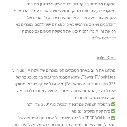
המקום מתמחה בליקר דובדבנים אייקוני בסגנון מסורתי
מאוקראינה, עם טעם מתוק-חמצמץ וצבע אדום עמוק. הבר עצמו
קטן, צבעוני ומלא אווירה אירופאית צעירה, צ׳ייסרים של
דובדבנים ועיצוב שמרגיש כאילו קפצתם ישר ללבוב. מוכרים כאן
רק את זה ותוכלו לקנות כאן את המשקה הטעים גם כמתנה
לקרובים שלכם.
יום 2: וילנה
פתחנו את היום באחד הסמלים הכי מוכרים של וילנה Vilnius TV
Tower TV bokštas, שהוא המבנה הכי גבוה בליטא בגובה של
326 מטר (יותר גבוה מהאייפל!). מהמגדל יש נוף פנורמי מטורף
של כל העיר, הנהר והיערות שמסביב. למעלה מחכות לכם כמה
אטרקציות ממש מיוחדות:
מרפסת תצפית עם רצפת זכוכית ונוף 360° של וילנה
בית קפה מקסים עם נוף
ה- EDGE WALK הליכה חיצונית על המרפסת הפתוחה של
המגדל, חוויה אקסטרימית עם רתמות ונוף משוגע מעל העיר (זה