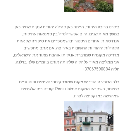
ביקרנו ברובע היהודי, הייתה כאן קהילה יהודית ענקית שחיה כאן
במשך מאות שנים. היום אפשר לטייל בין סמטאות עתיקות,
אנדרטאות ואתרים היסטוריים שמספרים את סיפורה של אחת
הקהילות היהודיות החשובות באירופה. אם אתם מחפשים
מדריכה מקומית שמדברת אנגלית ואוהבת מאוד את הישראלים,
אני ממליצה מאוד על יוליה שליוותה אותנו ביומיים שלנו בוילנה.
יוליה 37067590884+
בלב הרובע היהודי יש מקום שמוכר קינוחי טעימים ופוטוגניים
במיוחד, השם של המקום Poniu laime. קונדטוריה אלגנטית
שמרגישה כמו קפיצה לפריז.