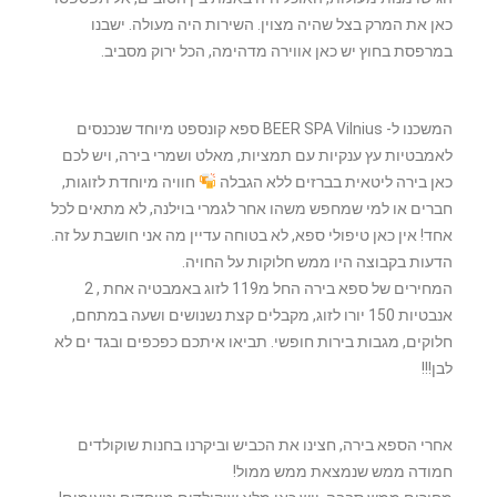
כאן את המרק בצל שהיה מצוין. השירות היה מעולה. ישבנו
במרפסת בחוץ יש כאן אווירה מדהימה, הכל ירוק מסביב.
המשכנו ל- BEER SPA Vilnius ספא קונספט מיוחד שנכנסים
לאמבטיות עץ ענקיות עם תמציות, מאלט ושמרי בירה, ויש לכם
כאן בירה ליטאית בברזים ללא הגבלה
חוויה מיוחדת לזוגות,
חברים או למי שמחפש משהו אחר לגמרי בוילנה, לא מתאים לכל
אחד! אין כאן טיפולי ספא, לא בטוחה עדיין מה אני חושבת על זה.
הדעות בקבוצה היו ממש חלוקות על החויה.
המחירים של ספא בירה החל מ119 לזוג באמבטיה אחת , 2
אנבטיות 150 יורו לזוג, מקבלים קצת נשנושים ושעה במתחם,
חלוקים, מגבות בירות חופשי. תביאו איתכם כפכפים ובגד ים לא
לבן!!!
אחרי הספא בירה, חצינו את הכביש וביקרנו בחנות שוקולדים
חמודה ממש שנמצאת ממש ממול!