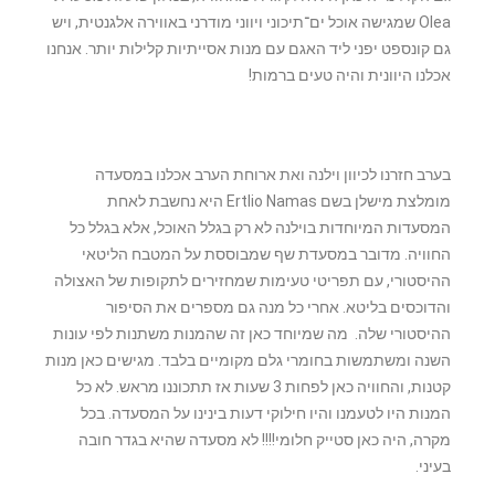
Olea שמגישה אוכל ים־תיכוני ויווני מודרני באווירה אלגנטית, ויש
גם קונספט יפני ליד האגם עם מנות אסייתיות קלילות יותר. אנחנו
אכלנו היוונית והיה טעים ברמות!
בערב חזרנו לכיוון וילנה ואת ארוחת הערב אכלנו במסעדה
מומלצת מישלן בשם Ertlio Namas היא נחשבת לאחת
המסעדות המיוחדות בוילנה לא רק בגלל האוכל, אלא בגלל כל
החוויה. מדובר במסעדת שף שמבוססת על המטבח הליטאי
ההיסטורי, עם תפריטי טעימות שמחזירים לתקופות של האצולה
והדוכסים בליטא. אחרי כל מנה גם מספרים את הסיפור
ההיסטורי שלה. ‏ מה שמיוחד כאן זה שהמנות משתנות לפי עונות
השנה ומשתמשות בחומרי גלם מקומיים בלבד. מגישים כאן מנות
קטנות, והחוויה כאן לפחות 3 שעות אז תתכוננו מראש. לא כל
המנות היו לטעמנו והיו חילוקי דעות בינינו על המסעדה. בכל
מקרה, היה כאן סטייק חלומי!!!! לא מסעדה שהיא בגדר חובה
בעיני.