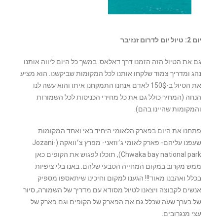
יום 2: טיול יום לדרום זנזיבר
גם את הטיול הזה הזמנו דרך דאלאס. במשך כל היום ליווה אותנו
נהג ומדריך צמוד שלקחו אותנו לכל המקומות שביקשנו. הוא מציע
את הטיול ב-150$ לאדם אנחנו התמקחנו איתו והוא עשה לנו
הנחה (המחיר כולל גם את כל מחירי הכניסות לכל השמורות
והמקומות שהיינו בהם).
פתחנו את היום בפארק הלאומי היחיד באי ואחד המקומות
שעפנו עליהם- פארק לאומי ג׳וזאני- מפרץ צ׳וואקה (Jozani-
Chwaka bay national park), תוכלו לפגוש את הקופים כאן
ממש מקרוב במקום המחייה הטבעי שלהם. באנו בלי ציפיות
בכלל ואהבנו מאוד!!! הגענו למקום וחיכינו שיתאספו מספיק
אנשים לקבוצה ויצאנו לטיול מסודא עם מדריך של השמורה, סיור
של בערך שעה שכלל גם את הפארק של הקופים וגם פארק של
עצי מנגרובים.