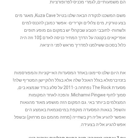
הם משמעותיים, לגמרי מכניס לפרופורציות.
משם המשכנו לנקודה הבאה שלנו בטיול Kuza Cave, מאגר מים
בצע טורקיז, מים צלולים וקרירים- אפשר כמובן להכנס למים
ולשחות- לחובבי הטבע שבקהל! יש במקום גם מופע תופים
אפריקאים בקטנה על הדרך המחיר כניסה לאדם 10$ וזה היה
כלול בסכום ששילמנו למדריך מראש לפני היציאה.
את היום שלנו סיימונו באחד המסעדות האייקוניות והמפורסמות
בזנזיברמולא בגלל האוכל שלה אלא בגלל הלוקיישן המטריף שלה!
מסעדת The Rock נפתחה ב-2011 על סלע בודד שנמצא בים,
סמוך לחוף Michamvi Pingwe. והפכה לאחד המקומות
המצולמים ביותר באי. גם המקום הזה מושפע מאוד מהגאות
והשפל. בגאות המסעדה מוקפת במיםונמאת באמצע הים
ואפשר להגיע אליה רק בשחייה (מחזה מהמם גם מרחוק) ובשפל
אפש להגיע אליה בצעידה.
יום 3 ואחרון בזנזיבר: סיור בחוות תבלינים וביקור באי