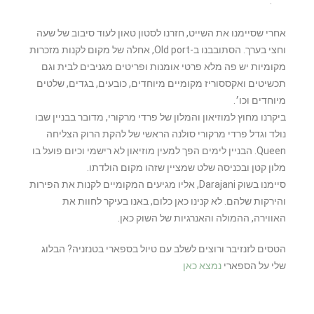
.
אחרי שסיימנו את השייט, חזרנו לסטון טאון לעוד סיבוב של שעה
וחצי בערך. הסתובבנו ב-Old port, אחלה של מקום לקנות מזכרות
מקומיות יש פה מלא פרטי אומנות ופריטים מגניבים לבית וגם
תכשיטים ואקססוריז מקומיים מיוחדים, כובעים, בגדים, שלטים
מיוחדים וכו׳.
ביקרנו מחוץ למוזיאון והמלון של פרדי מרקורי, מדובר בבניין שבו
נולד וגדל פרדי מרקורי סולנה הראשי של להקת הרוק הצליחה
Queen. הבניין לימים הפך למעין מוזיאון לא רישמי וכיום פועל בו
מלון קטן ובכניסה שלט שמציין שזהו מקום הולדתו.
סיימנו בשוק Darajani, אליו מגיעים המקומיים לקנות את הפירות
והירקות שלהם. לא קנינו כאן כלום, באנו בעיקר לחוות את
האווירה, ההמולה והאנרגיות של השוק כאן.
הטסים לזנזיבר ורוצים לשלב עם טיול בספארי בטנזניה? הבלוג
שלי על הספארי
נמצא כאן