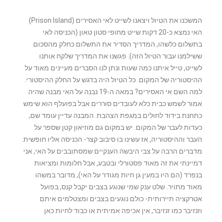
המשכנו את הטיול ויצאנו לשייט לאי האסירים (Prison Island)
האי נמצא כ-20 דקות שייט מחופי סטון טאון (הכניסה לאי
בתשלום כלשהו, המדריך הסדיר את התשלום כחלק מהסכום
ששילמנו עבור הטיול הזה). פגשנו את המדריך שלקח אותנו
לשייט, טייל איתנו כמה שעות ונתן לנו הסברים מעיינים מאוד על
ההיסטוריה של המקום. כל הטיול היה בדגש על החלק ההיסטורי.
למה השם אי האסירים? במאה ה-19 נבנה על האי מבנה שהיה
אמור לשמש כבית כלא לעובדים סוררים אבל בפועלף הוא שימש
כתחנת בידוד לחולים במגפת הצהבת. המבנה עדיין עומד שם,
כעדות לעבר של המקום. יש במקום גם מוזיאון קטן שספר על
העבר וההיסטוריה, אז עשינו בו סיבוב קצר- הכניסה אליו חופשית.
מדברים הרבה על צבי היבשה הענקיים שמסתובבים על האי, אני
דמיינתי את זה מאוד פסטורלי ובטבע, אבל חלומות ומציאות
בנפרד (הם היו במעין גן חיות מגודר על האי), מדובר במשהו
מאוד מתויר. שלט ענק שמי שנוגע בצבים יקבל קנס, בפועל
אטרקציה תיירותית- כולם נוגעים בצבים ומצטלמים איתם
וזנזיבר כמו זנזיבר, אין אכיפה אמיתית או כבוד לחיות כאן