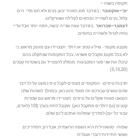
תקופה בשנה –
יוני–אוקטובר :
בזנזיבר מזג האוויר יבש, נעים ולא חם מדי. הים
צלול, נעים לשהייה ומתאים לצלילה ושנורקלינג .
דצמבר–פברואר
: בזנזיבר עונה שנייה יבשה, חמה יותר אבל עדיי
נוחה לטיול ולשהייה בחופים.
מטבע מקומי- שיליג טנזני או דולר. תצטיידו עם מזומן מראש, כי
לא בכל מקום מקבלים אשראי, בכל המקומות שנתקלנו בהם
קיבלו את שני סוגי המטבעות. מומלץ להצטייד גם בשטרות קטנים
(5,10,20).
תרבות טיפים- המקומיים מצפים לקבל טיפ כמעט על כל דבר
שהם עושים עבורכם וזה מאוד נהוג כאן. במהלך השהות שלנו
הוצאנו מאות שקלים על טיפים. תצטיידו מראש עם שטרות
קטנים (גם דולרים מתקבל כאן). מקובל לתת בערך 10$ (לאדם,
עבור כל יום) למדריך שמלווה אתכם ליום שלם.
שפות- סוואהילית היא השפה הרשמית, אבל רוב המדריכים
ואנשי התיירות דוברי אנגלית.