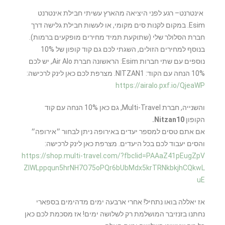
אינטרנט– רגע לפני היציאה מהארץ עשיתי חבילת אינטרנט
Esim. במקום לקנות סים מקומי, או לעשות חבילת גלישה דרך
חברת הסלולר שלי (שתוקעת תמיד מחירים מופקעים ברמות).
בנוסף למחירים הזולים, השגתי לכם גם קוד קופון של 10%
נוספים עם שתי חברות Esim: הראשונה חברת Air Alo, יש לכם
10% הנחה עם הקוד: NITZAN1. מצרפת לכם כאן לינק לרכישה:
https://airalo.pxf.io/QjeaWP
והשנייה, חברת Multi-Travel, גם כאן 10% הנחה עם קוד
הקופון
Nitzan10.
אם אתם טסים למספר יעדים באירופה ניתן לבחור ״אירופה״
והסים יעבוד לכם בכל היעדים. מצרפת כאן לינק לרכישה:
https://shop.multi-travel.com/?fbclid=PAAaZ41pEugZpV
ZIWLppqun5hrNH7O75oPQr6bUbMdx5krTRNkbkjhCQkwL
uE
אז יאללה בואו נתחיל! אחרי ארבעה ימים מדהימים בספארי
נחתנו בזנזיבר המושלמת רק לשלושה ימים! אז מסכמת לכם כאן