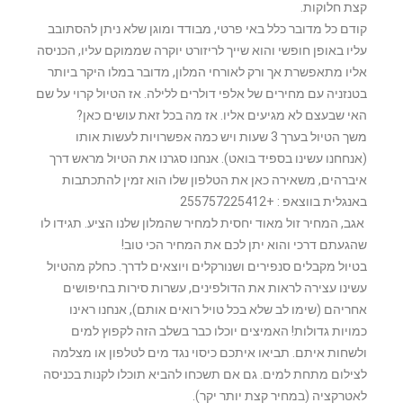
קצת חלוקות.
קודם כל מדובר כלל באי פרטי, מבודד ומוגן שלא ניתן להסתובב
עליו באופן חופשי והוא שייך לריזורט יוקרה שממוקם עליו, הכניסה
אליו מתאפשרת אך ורק לאורחי המלון, מדובר במלו היקר ביותר
בטנזניה עם מחירים של אלפי דולרים ללילה. אז הטיול קרוי על שם
האי שבעצם לא מגיעים אליו. אז מה בכל זאת עושים כאן?
משך הטיול בערך 3 שעות ויש כמה אפשרויות לעשות אותו
(אנחחנו עשינו בספיד בואט). אנחנו סגרנו את הטיול מראש דרך
איברהים, משאירה כאן את הטלפון שלו הוא זמין להתכתבות
באנגלית בווצאפ : +255757225412
אגב, המחיר זול מאוד יחסית למחיר שהמלון שלנו הציע. תגידו לו
שהגעתם דרכי והוא יתן לכם את המחיר הכי טוב!
בטיול מקבלים סנפירים ושנורקלים ויוצאים לדרך. כחלק מהטיול
עשינו עצירה לראות את הדולפינים, עשרות סירות בחיפושים
אחריהם (שימו לב שלא בכל טויל רואים אותם), אנחנו ראינו
כמויות גדולות! האמיצים יוכלו כבר בשלב הזה לקפוץ למים
ולשחות איתם. תביאו איתכם כיסוי נגד מים לטלפון או מצלמה
לצילום מתחת למים. גם אם תשכחו להביא תוכלו לקנות בכניסה
לאטרקציה (במחיר קצת יותר יקר).