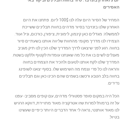
האסירים
המחיר של הסיור היום עלה לנו 100$ ליום. פתחנו את היום
האחרון שלנו בזנזיבר בסיור מדהים בחוות תבלינים ששייכת
לממשלה: מגדלים כאן קינמון, לימונית, ציפורן, כורכום, וניל ועוד.
הצמידו לנו מדריך מקומי מהחוות שליווה אותנו בשעתיים סיור
בחווה. רגע לפני שיצאנו לדרך המדריך שלנו הכין לנו תיק מגניב
מענלים לשים בו את כל מה שאנחנו עומדות לקטוף וללקט בשטח.
המדריך שלנו לקח אותנו לטעום ולהכיר את הצמחים בחווה
והראה לנו כל פרי וצמח מה השימוש שלו. בסוף יצאנו לשופינג
בחווה בלב הטבע ורכשנו בשמים שהם הכינו כאן וגם תבלינים
נדירים.
הכל היה במקום סופר פסטורלי מדהים, עם קופים מסביב- עפנו
על זה ברמות! למרות שזו אטרקציה מאוד מתויירת, דווקא הרגיש
לנו מאוד אותנטי, נראה לי אחד הדברים היותר כיפיים שעשינו
בטיול.