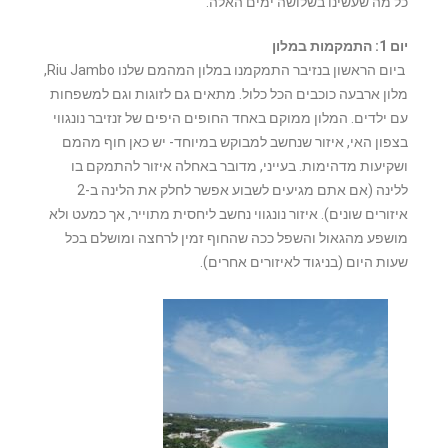
כל מה שעשינו בשלושה ימים האלה.
יום 1: התמקמות במלון
ביום הראשון בנזיבר התמקמנו במלון המהמם שלנו Riu Jambo,
מלון ארבעה כוכבים הכל כלול. מתאים גם לזוגות וגם למשפחות
עם ילדים. המלון ממוקם באחד החופים היפים של זנזיבר נונגווי
בצפון האי, איזור שנחשב למבוקש במיוחד- יש כאן חוף מהמם
ושקיעות מדהימות. בעייני, מדובר באחלה איזור להתמקם בו
ללינה (אם אתם מגיעים לשבוע אפשר לחלק את הלינה ב-2
איזורים שונים). איזור נונגווי נחשב ליחסית מתוייר, אך כמעט ולא
מושפע מהגאול והשפל ככה שהחוף זמין לרחצה ומושלם בכל
שעות היום (בניגוד לאיזורים אחרים).