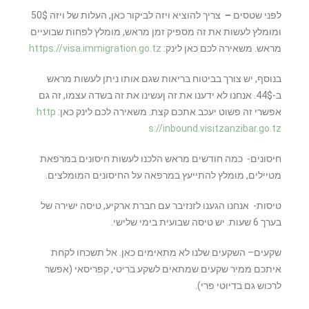
לפני שטסים
–
צריך להוציא ויזה לביקור כאן, העלות של ויזה 50$
ומומלץ לעשות את זה מספיק זמן מראש, מומלץ לפחות שבועיים
מראש. משאירה לכם כאן לינק:
https://visa.immigration.go.tz
בנוסף, יש צורך בביטוח בריאות שגם אותו ניתן לעשות מראש
ב-44$. אנחנו לא ידענו את זה ןעשינו את זה בשדה עצמו, זה גם
אפשרי זה פשוט יעכב אתכם קצת. משאירה לכם לינק כאן:
http
s://inbound.visitzanzibar.go.tz
חיסונים- כמה חודשים מראש הלכנו לעשות חיסונים במרפאת
מטיילים, מומלץ להתייעץ במרפאה על החיסונים המומלצים.
טיסות- ‏אנחנו הגענו לזנזיבר עם חברת ארקיע, טיסה ישירה של
בערך 6 שעות. יש טיסה שבועית בימי שלישי.
שקעים– השקעים שלנו לא מתאימים כאן. אל תשכחו לקחת
איתכם ממיר שקעים שמתאים לשקע בריטי, קפריסאי (אפשר
לרכוש גם בדיוטי פרי).