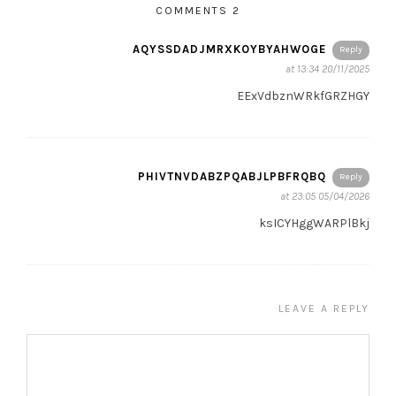
2 COMMENTS
AQYSSDADJMRXKOYBYAHWOGE
Reply
20/11/2025 at 13:34
EExVdbznWRkfGRZHGY
PHIVTNVDABZPQABJLPBFRQBQ
Reply
05/04/2026 at 23:05
ksICYHggWARPlBkj
LEAVE A REPLY