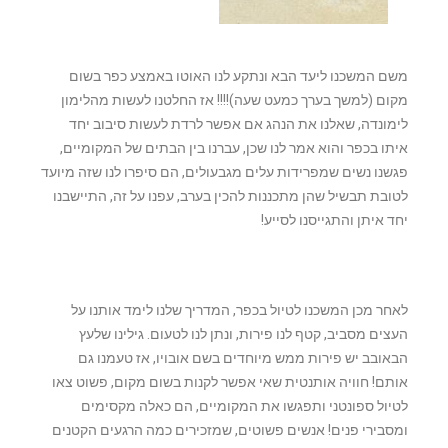
משם המשכנו ליעד הבא ונתקע לנו האוטו באמצע כפר בשום
מקום (למשך בערך כמעט שעה)!!!! אז החלטנו לעשות מהלימון
לימונדה, שאלנו את הנהג אם אפשר לרדת לעשות סיבוב יחד
איתו בכפר והוא אמר לנו שכן, עברנו בין הבתים של המקומיים,
פגשנו נשים שמפרידות עלים מגבעולים, הם סיפרו לנו שזה מיועד
לטובת תבשיל שהן מתכננות להכין בערב, עפנו על זה, התיישבנו
יחד איתן והתגייסנו לסייע!
לאחר מכן המשכנו לטיול בכפר, המדריך שלנו לימד אותנו על
העצים מסביב, קטף לנו פירות, ונתן לנו לטעום. גילינו שלעץ
הבאובב יש פירות ממש מיוחדים בשם אובויו, אז טעמנו גם
אותם! חוויה אותנטית שאי אפשר לקנות בשום מקום, פשוט צאו
לטיול ספונטני ותפגשו את המקומיים, הם כאלה מקסימים
ומסבירי פנים! אנשים פשוטים, שמזכירים כמה הרגעים הקטנים