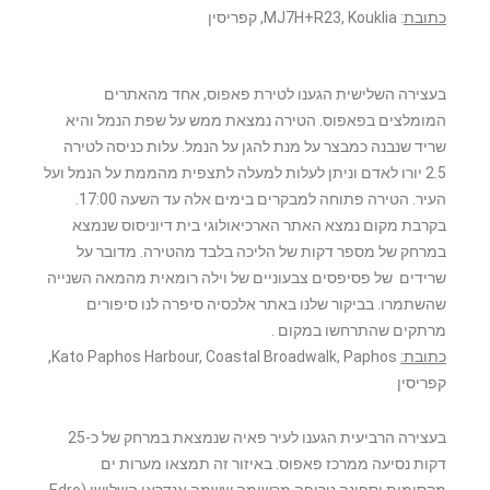
כתובת
: MJ7H+R23, Kouklia, קפריסין
בעצירה השלישית הגענו לטירת פאפוס, אחד מהאתרים
המומלצים בפאפוס. הטירה נמצאת ממש על שפת הנמל והיא
שריד שנבנה כמבצר על מנת להגן על הנמל. עלות כניסה לטירה
2.5 יורו לאדם וניתן לעלות למעלה לתצפית מהממת על הנמל ועל
העיר. הטירה פתוחה למבקרים בימים אלה עד השעה 17:00.
בקרבת מקום נמצא האתר הארכיאולוגי בית דיוניסוס שנמצא
במרחק של מספר דקות של הליכה בלבד מהטירה. מדובר על
שרידים של פסיפסים צבעוניים של וילה רומאית מהמאה השנייה
שהשתמרו. בביקור שלנו באתר אלכסיה סיפרה לנו סיפורים
מרתקים שהתרחשו במקום .
כתובת:
Kato Paphos Harbour, Coastal Broadwalk, Paphos,
קפריסין
בעצירה הרביעית הגענו לעיר פאיה שנמצאת במרחק של כ-25
דקות נסיעה ממרכז פאפוס. באיזור זה תמצאו מערות ים
מקסימות וספינה טרופה מרשימה ששמה אנדראו השלישי (Edro