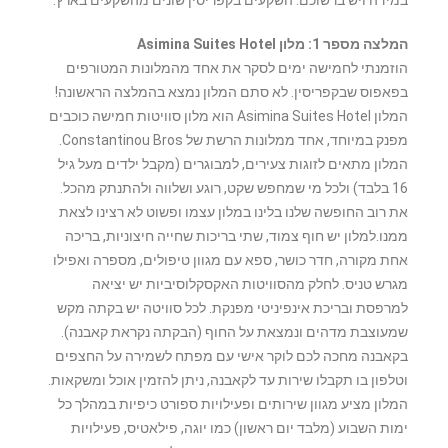
המלצה מספר 1: מלון Asimina Suites Hotel
הוזמנתי לחמישה ימים לסקר את אחד מהמלונות המטורפים
בפאפוס שבקפריסין. לא סתם המלון נמצא בהמלצה הראשונה!
המלון Asimina Suites Hotel הוא מלון סוויטות חמישה כוכבים
מפנק במיוחד, אחד ממלונות הרשת של Constantinou Bros.
המלון מתאים לזוגות צעירים, למבוגרים (מקבל ילדים מעל גיל
16 בלבד) ולכל מי שמחפש שקט, רוגע ושלווה ולהתנתק מהכל.
את רוב החופשה שלנו בלינו במלון עצמו ופשוט לא רצינו לצאת
ממנו.למלון יש חוף צמוד, שתי בריכות שחייה חיצוניות, בריכה
אחת מקורה, חדר כושר, ספא עם מגוון טיפולים, מספרה ואפילו
מגרש טניס. לחלק מהסוויטות האקסקלוסיביות יש יציאה
למרפסת ובריכת אינפיניטי מפנקת. לכל סוויטה יש בקתה מקש
שמעוצבת מדהים ונמצאת על החוף (הבקתה נקראת קאבנה).
בקאבנה מחכה לכם לוקר אישי עם מפתח לשמירה על החצפים
וטלפון בו תקבלו שירות עד לקאבנה, ניתן להזמין אוכל ומשקאות.
המלון מציע מגוון שירותים ופעילויות ספורט כיפיות במהלך כל
ימות השבוע (מלבד יום ראשון) כמו יוגה, פילאטיס, פעילויות