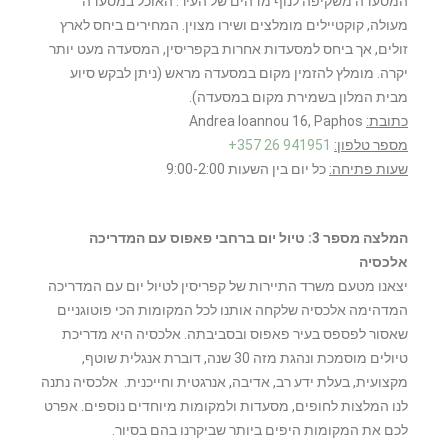
המסעדה משקיפה לנוף מדהים של העיר. האוכל במסעדה
מעולה, קוקטיילים מומלצים ושירו מצוין. המחירים ביחס לארץ
זולים, אך ביחס למסעדות אחרות בקפריסין, המסעדה מעט יותר
יקרה. מומלץ להזמין מקום במסעדה מראש (ניתן לבקש סיוע
מבית המלון בשמירת מקום במסעדה).
כתובת:
Andrea Ioannou 16, Paphos
מספר טלפון:
+357 26 941951
שעות פתיחה:
כל יום בין השעות 9:00-2:00
המלצה מספר 3: טיול יום ברחבי פאפוס עם המדריכה
אלכסיה
יצאנו מטעם משרד התיירות של קפריסין לטיול יום עם המדריכה
המדהימה אלכסיה שלקחה אותנו לכל המקומות הכי פוטוגניים
שאסור לפספס בעיר פאפוס ובסביבתה. אלכסיה היא מדריכת
טיולים מוסמכת ונהגת מזה 30 שנה, דוברת אנגלית שוטף,
מקצועית, בעלת ידע רב, אדיבה, אנרגטית וחייכנית. אלכסיה נתנה
לנו המלצות לחופים, מסעדות ולמקומות מיוחדים נוספים. אפרט
לכם את המקומות היפים ביותר שביקרנו בהם בסיור.