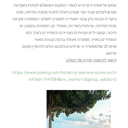
ממש על שפת הים והיא לגמרי המקום המושלם לצפות בשקיעה.
אם שילמתם עבור חצי פנסיון תוכלו להנות ממנת פתיחה, מנת
עיקרית וקינוח ורק עבור השתייה תצטרכו לשלם. המסעדה מציעה
מנות פתיחה, ארוחות בשריות, מאכלי ים, תוספות, בסגנון ים
תיכוני, קוקטיילים וקינוחים מצויינים והמחירים בערך כמו
המחירים בארץ. מסעדה מעולה ברמה גבוהה מאוד.
שימו לב שלמסעדה זו יש להגיע בלבוש הולם ולהזמין מקום
מראש.
קישור להזמנה ישירה של המלון:
https://www.booking.com/hotel/cy/asimina-suites.en.ht
ml?aid=1947084&no_rooms=1&group_adults=2