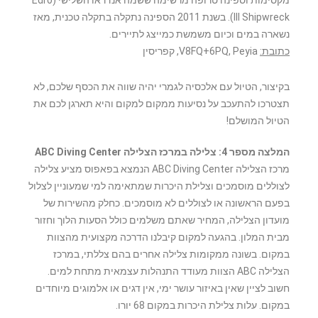
III Shipwreck). בשנת 2011 הספינה נתקלה בתקלה טכנית, מאז
נשארה במים וכיום משמשת כמייצג לתיירים.
כתובת:
V8FQ+6PQ, Peyia, קפריסין
בקיצור, הטיול עם אלכסיה לגמרי יהיה שווה את הכסף שלכם, לא
תצטרכו להתעכב על נסיעות ממקום למקום והיא תארגן לכם את
הטיול המושלם!
המלצה מספר 4: צלילה במרכז הצלילה ABC Diving Center
מרכז הצלילה ABC Diving Center הנמצא בפאפוס מציע צלילה
לצוללים מוסמכים וצלילת היכרות שמתאימה למי שמעוניין לצלול
בפעם הראשונה או לצוללים לא מוסמכים. כחלק מהשירות של
מועדון הצלילה, המחיר שאתם משלמים כולל הסעות הלוך וחזור
מבית המלון. בהגעה למקום קיבלנו הדרכה מקצועית מהצוות
במקום. בשונה ממקומות צלילה אחרים בהם צללתי, במרכז
הצלילה ABC הצוות מעודד התנהלות עצמאית מתחת למים.
חשוב לציין שאין באיזור עושר ימי, אין דגים או אלמוגים מיוחדים
במקום. עלות צלילת היכרות במקום 68 יורו.