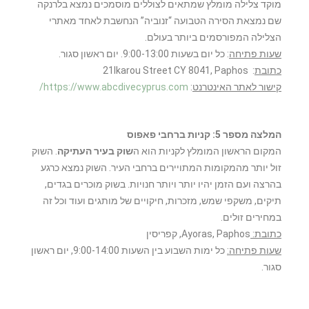
מוקד צלילה מומלץ שמתאים לצוללים מוסמכים נמצא בלרנקה
שם נמצאת הסירה הטבועה “זנוביה” הנחשבת לאחד מאתרי
הצלילה המפורסמים ביותר בעולם.
שעות פתיחה
: כל יום בשעות 9:00-13:00. יום ראשון סגור.
כתובת
: 21Ikarou Street CY 8041, Paphos
קישור לאתר האינטרנט
:
https://www.abcdivecyprus.com/
המלצה מספר 5: קניות ברחבי פאפוס
המקום הראשון המומלץ לקניות הוא ה
שוק בעיר העתיקה
. השוק
זול יותר מהמקומות המתויירים ברחבי העיר. השוק נמצא כרגע
בהרצה ועם הזמן יהיו יותר ויותר חנויות. בשוק מוכרים בגדים,
תיקים, משקפי שמש, מזכרות, חיקויים של מותגים ועוד וכל זה
במחירים זולים.
כתובת:
Ayoras, Paphos, קפריסין
שעות פתיחה:
כל ימות השבוע בין השעות 9:00-14:00, יום ראשון
סגור.