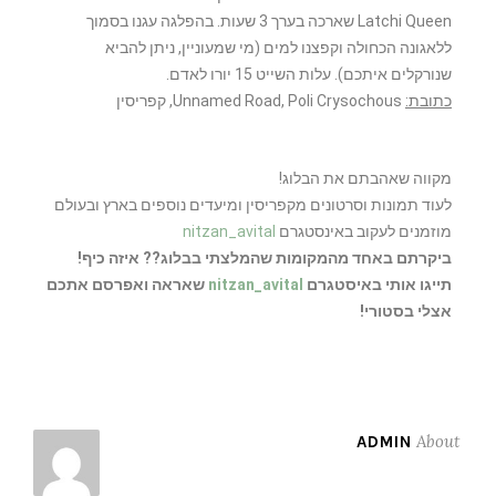
Latchi Queen שארכה בערך 3 שעות. בהפלגה עגנו בסמוך
ללאגונה הכחולה וקפצנו למים (מי שמעוניין, ניתן להביא
שנורקלים איתכם). עלות השייט 15 יורו לאדם.
כתובת:
Unnamed Road, Poli Crysochous, קפריסין
מקווה שאהבתם את הבלוג!
לעוד תמונות וסרטונים מקפריסין ומיעדים נוספים בארץ ובעולם
מוזמנים לעקוב באינסטגרם
nitzan_avital
ביקרתם באחד מהמקומות שהמלצתי בבלוג?? איזה כיף!
תייגו אותי באיסטגרם
nitzan_avital
שאראה ואפרסם אתכם
אצלי בסטורי!
About
ADMIN