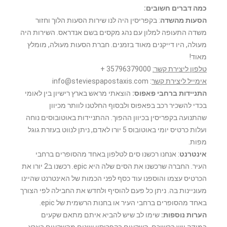
כמה דברים חשובים:
הסעות מהשדה
: בקפריסין היה לנו שירות הסעות הלוך וחזור
משדה התעופה למלון עם נהג מקסים בשם אנדראס. השירות היה
מעולה, היו דייקנים מאוד בזמנים. חברת הסעות מעולה, מומלץ
מאוד!
טלפון ליצירת קשר:
35796379000 +
אימייל ליצירת קשר
: info@steviespapostaxis.com
התניידות ברחבי פאפוס:
הוצאתי מראש בארץ רישיון בין לאומי
בכדי להשכיר רכב בפאפוס ולבסוף החלטנו לוותר מכיוון
שהתנועה בקפריסין בכיוון ההפוך. ההתניידות באוטובוסים נוחה
ועלות כרטיס יומי באוטובוס 5 יורו לאדם, ניתן לנווט בעזרת גוגל
מפות.
אינטרנט
: אנחנו רכשנו סים לטלפון באחד מהסופרים ברחבי
העיר. החברה שרכשנו את הסים שלה היא epic. רכשנו ב2 יורו את
הכרטיס עצמו והוספנו עוד כסף לפני הכמות של האינטרנט שהיינו
מעוניינות בה. ניתן כל פעם להוסיף ולחדש את החבילה לפי הצורך
באחד מהסופרים ברחבי העיר או בחנות הרשמית של epic.
הערות נוספות:
שימו לב שיש להביא איתם מתאם שקעים
במידה ויש ברשוכם. השקעים בקפריסין שונים מהשקעים בארץ.