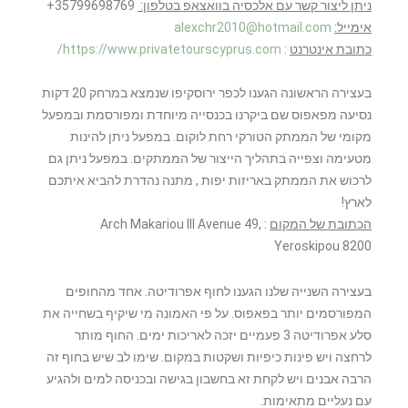
ניתן ליצור קשר עם אלכסיה בוואצאפ בטלפון:
35799698769+
אימייל:
alexchr2010@hotmail.com
כתובת אינטרנט
:
https://www.privatetourscyprus.com/
בעצירה הראשונה הגענו לכפר ירוסקיפו שנמצא במרחק 20 דקות
נסיעה מפאפוס שם ביקרנו בכנסייה מיוחדת ומפורסמת ובמפעל
מקומי של הממתק הטורקי רחת לוקום. במפעל ניתן להינות
מטעימה וצפייה בתהליך הייצור של הממתקים. במפעל ניתן גם
לרכוש את הממתק באריזות יפות , מתנה נהדרת להביא איתכם
לארץ!
הכתובת של המקום
: Arch Makariou III Avenue 49,
Yeroskipou 8200
בעצירה השנייה שלנו הגענו לחוף אפרודיטה. אחד מהחופים
המפורסמים יותר בפאפוס. על פי האמונה מי שיקיף בשחייה את
סלע אפרודיטה 3 פעמיים יזכה לאריכות ימים. החוף מותר
לרחצה ויש פינות כיפיות ושקטות במקום. שימו לב שיש בחוף זה
הרבה אבנים ויש לקחת זא בחשבון בגישה ובכניסה למים ולהגיע
עם נעליים מתאימות.