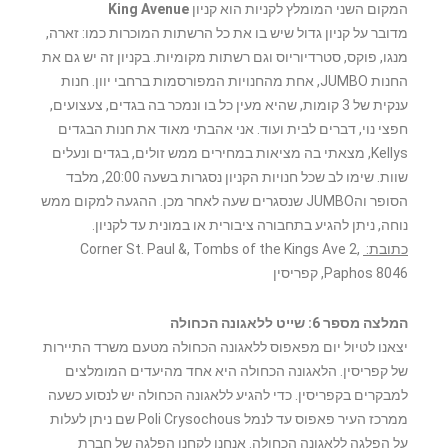
המקום השני המומלץ לקניות הוא קניון
King Avenue
מדובר על קניון גדול שיש בו את כל הרשתות המוכרות כמו: זארה,
מנגו, פוקס, סטרדיוריוס וגם רשתות מקומיות. בקניון זה יש גם את
החנות JUMBO, אחת מהחנויות המפורסמות ברחבי יוון. חנות
ענקית של 3 קומות, שהיא מעין כל בו ונמכר בה בגדים, צעצועים,
חפצי נוי, דברים לבית ועוד. אני אהבתי מאוד את חנות הבגדים
Kellys, מצאתי בה מציאות במחירים ממש זולים, בגדים ונעלים
שוות. שימו לב שכל חנויות הקניון נסגרות בשעה 20:00, מלבד
הסופר והJUMBO שנסגרים שעה לאחר מכן. ההגעה למקום ממש
נוחה, ניתן להגיע בתחבורה ציבורית או במונית עד לקניון.
כתובת:
Corner St. Paul &, Tombs of the Kings Ave 2,
Paphos 8046, קפריסין
המלצה מספר 6: שייט ללאגונה הכחולה
יצאנו לטיול יום מפאפוס ללאגונה הכחולה מטעם משרד התיירות
של קפריסין. הלאגונה הכחולה היא אחד מהיעדים המומלצים
למבקרים בקפריסין. כדי להגיע ללאגונה הכחולה יש לנסוע כשעה
ממרכז העיר פאפוס עד לנמל Poli Crysochous שם ניתן לעלות
על הפלגה ללאגונה הכחולה. אנחנו לקחנו הפלגה של חברת